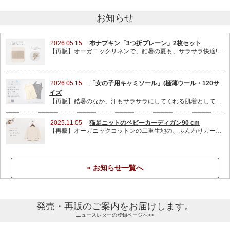
お知らせ
2026.05.15
布ナプキン「3つ折プレーン」2枚セット
【再販】オーガニックリネンで、酷暑の夏も、サラサラ快適!しっかり吸収しながらも、綺麗な面をなん度も交換できるので、衛生的です。2枚セットのみ再販しました。
2026.05.15
「女の子用キャミソール」(極薄ウール・120サ
イズ
【再販】酷暑のなか、汗もサラサラにしてくれる肌着として、通学にもオススメ!【120 サイズ】を再販させていただきました。アジャスターで肩紐の長さを調整できるので、お子さんの体型による個人差にも対応OK!【140 】サイズも、まもなく再販予定です。
2025.11.05
猫足ニットのベビーカーディガン90 cm
【再販】オーガニックコットンの二重生地の、ふんわりカーディガン。一枚あると、今の季節に便利です。肌にも優しいので、おうちでは、パジャマ代わりにも、オススメ!
» お知らせ一覧へ
発売・再販のご案内をお届けします。
ニュースレターの登録ページへ>>