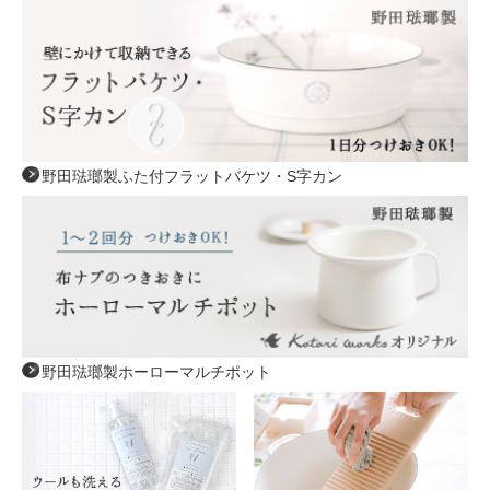
野田琺瑯製ふた付フラットバケツ・S字カン
野田琺瑯製ホーローマルチポット