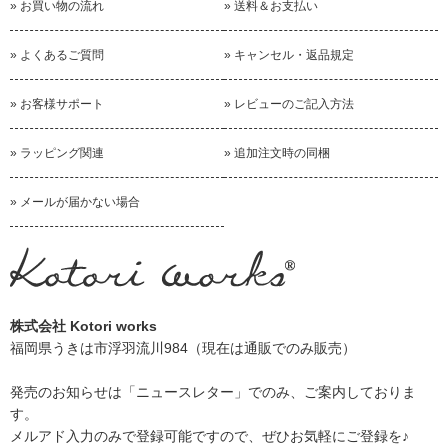
» お買い物の流れ
» 送料＆お支払い
» よくあるご質問
» キャンセル・返品規定
» お客様サポート
» レビューのご記入方法
» ラッピング関連
» 追加注文時の同梱
» メールが届かない場合
株式会社 Kotori works
福岡県うきは市浮羽流川984（現在は通販でのみ販売）
発売のお知らせは
「ニュースレター」
でのみ、ご案内しておりま
す。
メルアド入力のみで登録可能ですので、ぜひお気軽にご登録を♪