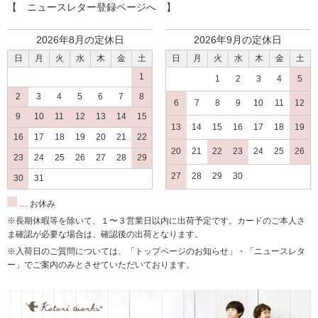
【 ニュースレター登録ページへ 】
2026年8月の定休日
2026年9月の定休日
日
月
火
水
木
金
土
日
月
火
水
木
金
土
1
1
2
3
4
5
2
3
4
5
6
7
8
6
7
8
9
10
11
12
9
10
11
12
13
14
15
13
14
15
16
17
18
19
16
17
18
19
20
21
22
20
21
22
23
24
25
26
23
24
25
26
27
28
29
27
28
29
30
30
31
… お休み
※長期休暇等を除いて、１〜３営業日以内に出荷予定です。カードのご本人さ
ま確認が必要な場合は、確認後の出荷となります。
※入荷日のご質問については、「トップページのお知らせ」・「ニュースレタ
ー」でご案内のみとさせていただいております。