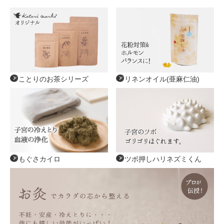
ことりのお茶シリーズ
リネンオイル(亜麻仁油)
もぐさカイロ
ツボ押しハリネズミくん