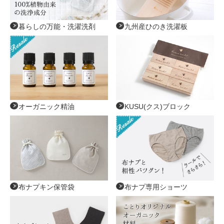
暮らしの万能・洗濯洗剤
九州産ひのき洗濯板
オーガニック精油
KUSU(クス)ブロック
布ナプキン保管袋
布ナプ専用ショーツ