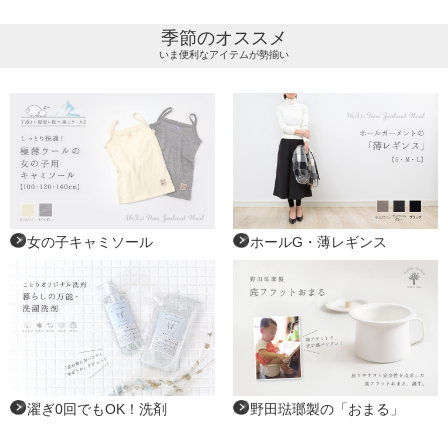
季節のオススメ
いま便利なアイテムが勢揃い
女の子キャミソール
ホールG・薄レギンス
濯ぎ0回でもOK！洗剤
野田琺瑯製の「おまる」