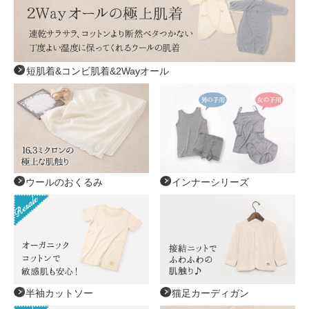
短肌着&コンビ肌着&2Wayオール
ウールのおくるみ
インナーシリーズ
半袖カットソー
猫足カーディガン