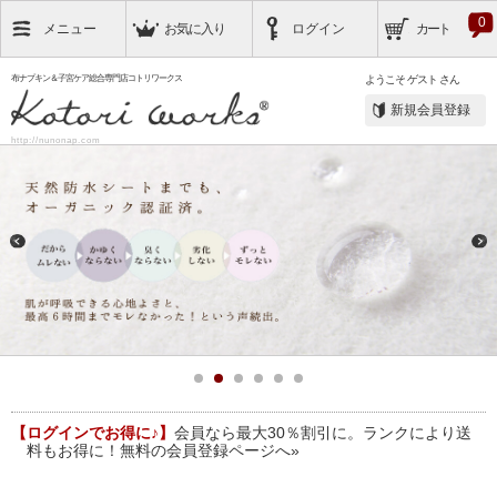
0
メニュー
お気に入り
ログイン
カート
布ナプキン＆子宮ケア総合専門店コトリワークス
ようこそ
ゲスト
さん
新規会員登録
http://nunonap.com
【ログインでお得に♪】
会員なら最大30％割引に。ランクにより送
料もお得に！無料の会員登録ページへ»