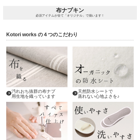
布ナプキン
必須アイテムが全て「オリジナル」で揃います！
Kotori works の４つのこだわり
汚れおち抜群の布ナプ
天然防水シートで
用生地を織っています
蒸れない心地よさを♪