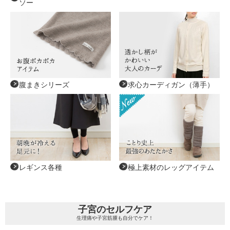
ソー
腹まきシリーズ
求心カーディガン（薄手）
レギンス各種
極上素材のレッグアイテム
子宮のセルフケア
生理痛や子宮筋腫も自分でケア！