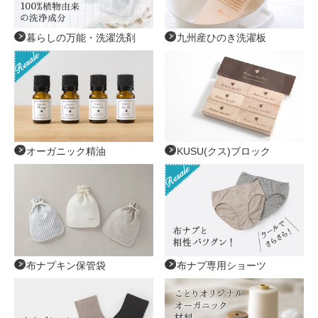
暮らしの万能・洗濯洗剤
九州産ひのき洗濯板
オーガニック精油
KUSU(クス)ブロック
布ナプキン保管袋
布ナプ専用ショーツ