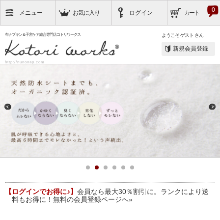
0
メニュー
お気に入り
ログイン
カート
布ナプキン＆子宮ケア総合専門店コトリワークス
ようこそ
ゲスト
さん
新規会員登録
http://nunonap.com
【ログインでお得に♪】
会員なら最大30％割引に。ランクにより送
料もお得に！無料の会員登録ページへ»