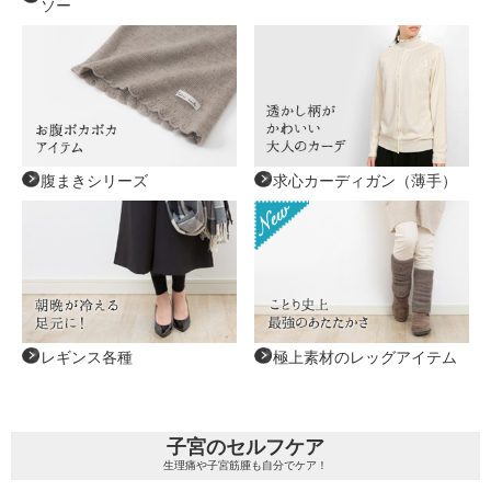
ソー
腹まきシリーズ
求心カーディガン（薄手）
レギンス各種
極上素材のレッグアイテム
子宮のセルフケア
生理痛や子宮筋腫も自分でケア！