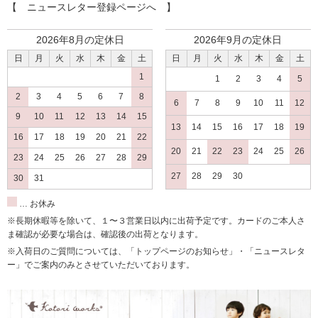
【 ニュースレター登録ページへ 】
2026年8月の定休日
2026年9月の定休日
日
月
火
水
木
金
土
日
月
火
水
木
金
土
1
1
2
3
4
5
2
3
4
5
6
7
8
6
7
8
9
10
11
12
9
10
11
12
13
14
15
13
14
15
16
17
18
19
16
17
18
19
20
21
22
20
21
22
23
24
25
26
23
24
25
26
27
28
29
27
28
29
30
30
31
… お休み
※長期休暇等を除いて、１〜３営業日以内に出荷予定です。カードのご本人さ
ま確認が必要な場合は、確認後の出荷となります。
※入荷日のご質問については、「トップページのお知らせ」・「ニュースレタ
ー」でご案内のみとさせていただいております。