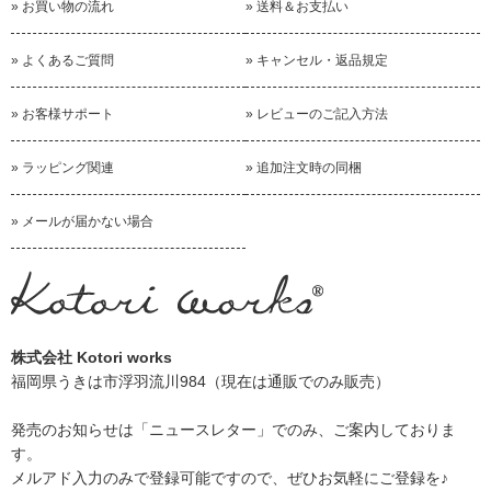
» お買い物の流れ
» 送料＆お支払い
» よくあるご質問
» キャンセル・返品規定
» お客様サポート
» レビューのご記入方法
» ラッピング関連
» 追加注文時の同梱
» メールが届かない場合
株式会社 Kotori works
福岡県うきは市浮羽流川984（現在は通販でのみ販売）
発売のお知らせは
「ニュースレター」
でのみ、ご案内しておりま
す。
メルアド入力のみで登録可能ですので、ぜひお気軽にご登録を♪