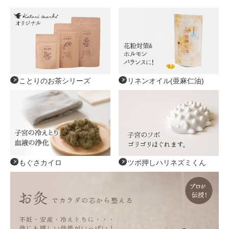
ことりのお茶シリーズ
リネンオイル(亜麻仁油)
もぐさカイロ
ツボ押しハリネズミくん