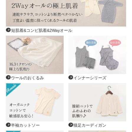
短肌着&コンビ肌着&2Wayオール
ウールのおくるみ
インナーシリーズ
半袖カットソー
猫足カーディガン