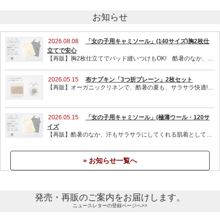
お知らせ
2026.08.08
「女の子用キャミソール」(140サイズ)胸2枚仕
立てで安心
【再販】胸2枚仕立てでパッド縫いつけもOK! 酷暑のなか、汗もサラサラにしてくれる肌着として、通学にもオススメ!【140 サイズ】を再販させていただきました。アジャスターで肩紐の長さを調整できるので、お子さんの体型による個人差にも対応します。全サイズともに、お得な2枚セットもご用意しました!
2026.05.15
布ナプキン「3つ折プレーン」2枚セット
【再販】オーガニックリネンで、酷暑の夏も、サラサラ快適!しっかり吸収しながらも、綺麗な面をなん度も交換できるので、衛生的です。2枚セットのみ再販しました。
2026.05.15
「女の子用キャミソール」(極薄ウール・120サ
イズ
【再販】酷暑のなか、汗もサラサラにしてくれる肌着として、通学にもオススメ!【120 サイズ】を再販させていただきました。アジャスターで肩紐の長さを調整できるので、お子さんの体型による個人差にも対応OK!【140 】サイズも、まもなく再販予定です。
» お知らせ一覧へ
発売・再販のご案内をお届けします。
ニュースレターの登録ページへ>>