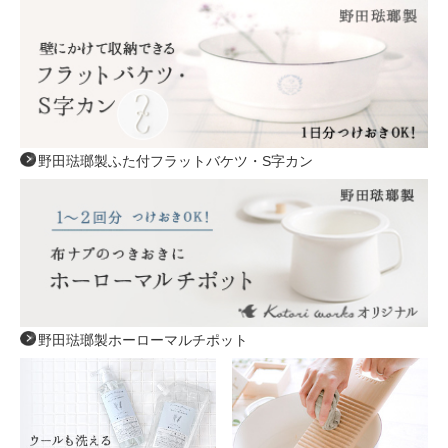
野田琺瑯製ふた付フラットバケツ・S字カン
野田琺瑯製ホーローマルチポット