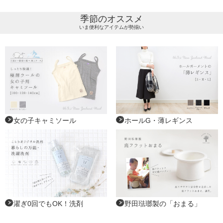
季節のオススメ
いま便利なアイテムが勢揃い
女の子キャミソール
ホールG・薄レギンス
濯ぎ0回でもOK！洗剤
野田琺瑯製の「おまる」