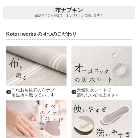
布ナプキン
必須アイテムが全て「オリジナル」で揃います！
Kotori works の４つのこだわり
汚れおち抜群の布ナプ
天然防水シートで
用生地を織っています
蒸れない心地よさを♪