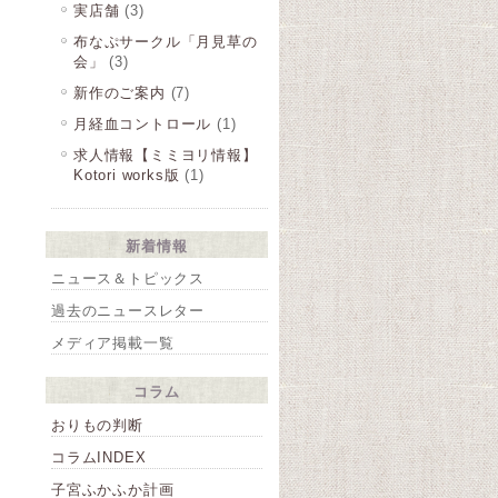
実店舗
(3)
布なぷサークル「月見草の
会」
(3)
新作のご案内
(7)
月経血コントロール
(1)
求人情報【ミミヨリ情報】
Kotori works版
(1)
新着情報
ニュース＆トピックス
過去のニュースレター
メディア掲載一覧
コラム
おりもの判断
コラムINDEX
子宮ふかふか計画