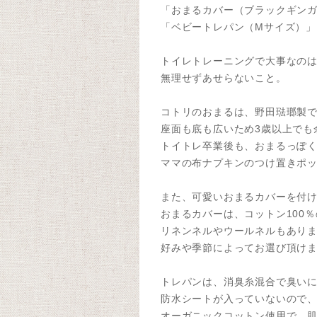
「おまるカバー（ブラックギン
「ベビートレパン（Mサイズ）」
トイレトレーニングで大事なの
無理せずあせらないこと。
コトリのおまるは、野田琺瑯製
座面も底も広いため3歳以上でも
トイトレ卒業後も、おまるっぽ
ママの布ナプキンのつけ置きポ
また、可愛いおまるカバーを付
おまるカバーは、コットン100
リネンネルやウールネルもあり
好みや季節によってお選び頂け
トレパンは、消臭糸混合で臭い
防水シートが入っていないので
オーガニックコットン使用で、