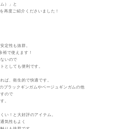
ガム）」と
を再度ご紹介くださいました！
は
で安定性も抜群。
余裕で使えます！
くないので
ットとしても便利です。
ければ、衛生的で快適です。
％のブラックギンガムやベージュギンガムの他
ますので
ます。
にくい！と大好評のアイテム。
、通気性もよく
肌触りも抜群です。