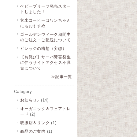
ベビーブリーフ発売スター
トしました！
玄米コーヒーはワンちゃん
にもおすすめ
ゴールデンウィーク期間中
のご注文・ご配送について
ビレッジの構想（妄想）
【お詫び】サーバ障害発生
に伴うサイトアクセス不具
合について
≫記事一覧
Category
お知らせ♪
(14)
オーガニック＆フェアトレ
ード
(2)
取扱店＆リンク
(1)
商品のご案内
(1)