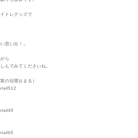
トイトレグッズで
いい思い出！」
ながら
楽しんでみてくださいね。
瑯製の琺瑯おまる）
etail512
tail40
tail65