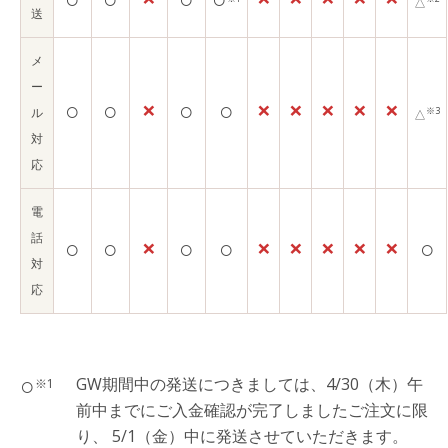
△
送
メ
ー
○
○
×
○
○
×
×
×
×
×
ル
※3
△
対
応
電
話
○
○
×
○
○
×
×
×
×
×
○
対
応
○
GW期間中の発送につきましては、4/30（木）午
※1
前中までにご入金確認が完了しましたご注文に限
り、 5/1（金）中に発送させていただきます。