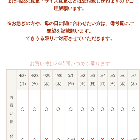
また商品の変更・サイズ変更などは受付致しかねますのでご
理解願います。
※お急ぎの方や、母の日に間に合わせたい方は、備考覧にご
要望を記載願います。
できうる限りご対応させていただきます。
お買い物は24時間いつでも承ります
4/27
4/28
4/29
4/30
5/1
5/2
5/3
5/4
5/5
5/6
5/7
(月)
(火)
(水)
(木)
(金)
(土)
(日)
(月)
(火)
(水)
(木)
お
買
○
○
○
○
○
○
○
○
○
○
○
い
物
発
○
○
×
○
○
×
×
×
×
×
※1
※2