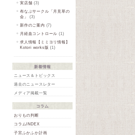
実店舗
(3)
布なぷサークル「月見草の
会」
(3)
新作のご案内
(7)
月経血コントロール
(1)
求人情報【ミミヨリ情報】
Kotori works版
(1)
新着情報
ニュース＆トピックス
過去のニュースレター
メディア掲載一覧
コラム
おりもの判断
コラムINDEX
子宮ふかふか計画