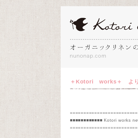
＋Kotori works＋ 
=========================
■■■■■■■■■■■■ Kotori works n
=========================