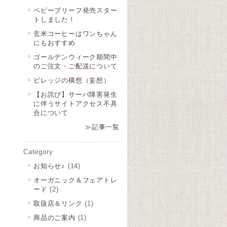
ベビーブリーフ発売スター
トしました！
玄米コーヒーはワンちゃん
にもおすすめ
ゴールデンウィーク期間中
のご注文・ご配送について
ビレッジの構想（妄想）
【お詫び】サーバ障害発生
に伴うサイトアクセス不具
合について
≫記事一覧
Category
お知らせ♪
(14)
オーガニック＆フェアトレ
ード
(2)
取扱店＆リンク
(1)
商品のご案内
(1)