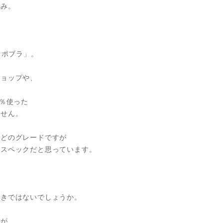
済み。
スポブラ」。
ショップや、
0％使った
ません。
ほどのグレードですが
なスペックだと思っています。
べきではないでしょうか。
着が