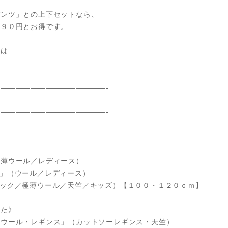
パンツ」との上下セットなら、
９９０円とお得です。
」は
！
——————————————-
——————————————-
極薄ウール／レディース）
」（ウール／レディース）
ネック／極薄ウール／天竺／キッズ）【１００・１２０ｃｍ】
した》
薄ウール・レギンス」（カットソーレギンス・天竺）