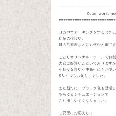
=========================
Kotori works news
=========================
ヨガやウオーキングをするとき
病院の検診や、
鍼の治療着などにも何かと重宝
ことりオリジナル・ウールでお
大変ご好評いただいております
小柄な女性や小中高生にもお使
Sサイズもお創りしました。
また新たに、ブラック色も登場
あらゆるシチュエーションで
ご利用しやすくなりました。
ご要望にお応えして