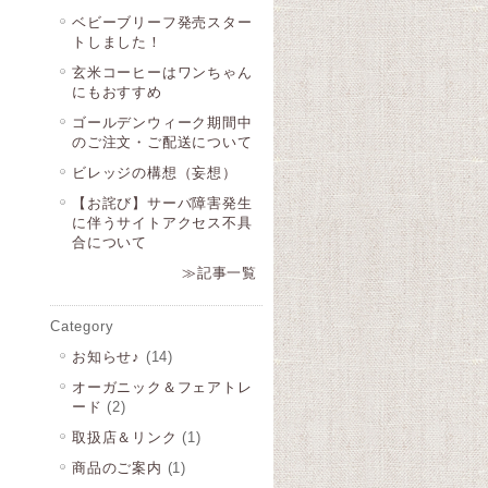
ベビーブリーフ発売スター
トしました！
玄米コーヒーはワンちゃん
にもおすすめ
ゴールデンウィーク期間中
のご注文・ご配送について
ビレッジの構想（妄想）
【お詫び】サーバ障害発生
に伴うサイトアクセス不具
合について
≫記事一覧
Category
お知らせ♪
(14)
オーガニック＆フェアトレ
ード
(2)
取扱店＆リンク
(1)
商品のご案内
(1)