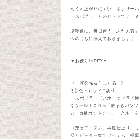
めくれ上がりにくい「ボクサー
「スポブラ」とのセットで７，
増税前に、毎日使う「ふだん着
今のうちに揃えておきましょう
———————————————
▼お便りINDEX▼
———————————————
《 新発売＆仕上り品 》
◎新色・新サイズ誕生！
「スポブラ」（スポーツブラ／
◎ウール１００％「腹まきパンツ
◎「長袖カットソー」（クルー
《定番アイテム、再度仕上りま
◎リピーター続出アイテム「極