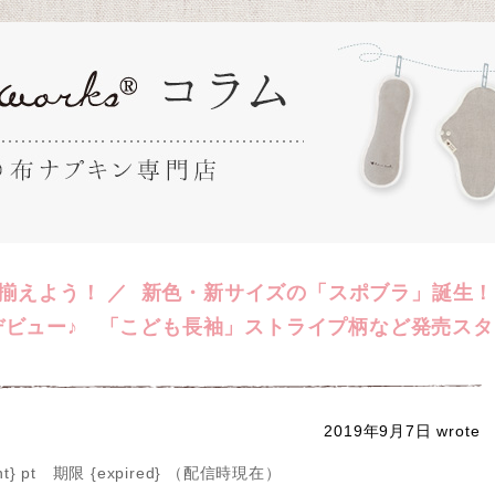
揃えよう！ ／ 新色・新サイズの「スポブラ」誕生！
デビュー♪ 「こども長袖」ストライプ柄など発売スタ
2019年9月7日
wro
t} pt 期限 {expired} （配信時現在）