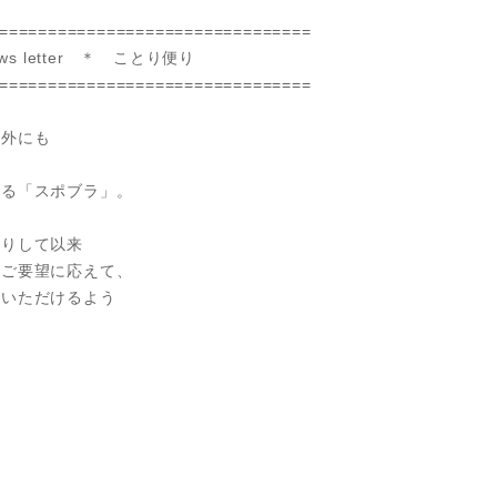
================================
 letter ＊ ことり便り
================================
以外にも
する「スポブラ」。
創りして以来
がご要望に応えて、
いいただけるよう
し