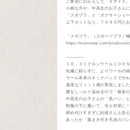
ご要望にお応えして「Ｓサイズ
小柄な方や、中高生のお子さんに
「スポブラ」と「ボクサーショ
上下セットなら、７９９０円と
「スポブラ」（スポーツブラ／
https://nunonap.com/products/
————-
１６．３ミクロンウール１００
化繊に頼らずに、よりウールの
ウール本来のキックバックでや
適度なフィット感が実現しまし
腰をしっかり温めるので「敬老の
中高生のお子さんの「黒パン」
制服の下に履いて、冷え対策に
締め付けすぎずに妊婦さんも安
あったか「腹まき付き毛糸のパ