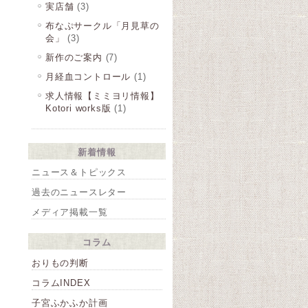
実店舗
(3)
布なぷサークル「月見草の
会」
(3)
新作のご案内
(7)
月経血コントロール
(1)
求人情報【ミミヨリ情報】
Kotori works版
(1)
新着情報
ニュース＆トピックス
過去のニュースレター
メディア掲載一覧
コラム
おりもの判断
コラムINDEX
子宮ふかふか計画