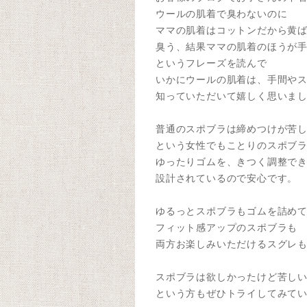
ウールの肌着で臭わないのに
ママの肌着はコットンだから黄
臭う、結果ママの肌着のほうが
というフレーズを読んで
いかにウールの肌着は、手間や
知っていただいて嬉しく思いま
普通のスポブラは締めつけが苦
という女性でもことりのスポブ
ゆったりゴムを、きつく調整で
設計されているので安心です。
ゆるっとスポブラもゴムを詰め
フィット感アップのスポブラも
両方お楽しみいただけるスグレ
スポブラは欲しかったけど苦し
という方もぜひトライしてみて