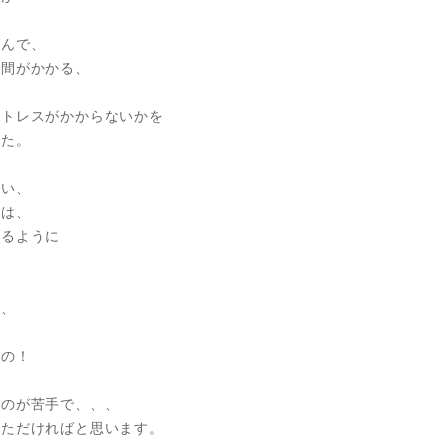
ばんで、
手間がかかる、
ストレスがかからないかを
した。
しい、
ラは、
きるように
て、
もの！
いのが苦手で、、、
いただければと思います。