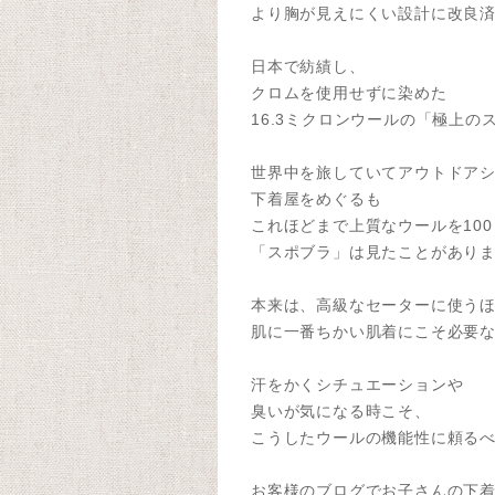
より胸が見えにくい設計に改良
日本で紡績し、
クロムを使用せずに染めた
16.3ミクロンウールの「極上の
世界中を旅していてアウトドア
下着屋をめぐるも
これほどまで上質なウールを10
「スポブラ」は見たことがあり
本来は、高級なセーターに使う
肌に一番ちかい肌着にこそ必要
汗をかくシチュエーションや
臭いが気になる時こそ、
こうしたウールの機能性に頼る
お客様のブログでお子さんの下