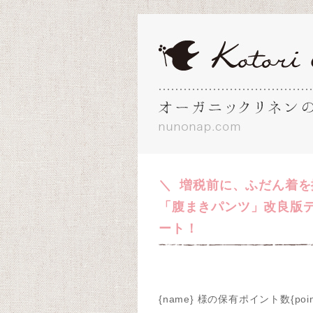
＼ 増税前に、ふだん着を
「腹まきパンツ」改良版
ート！
{name} 様の保有ポイント数{poin