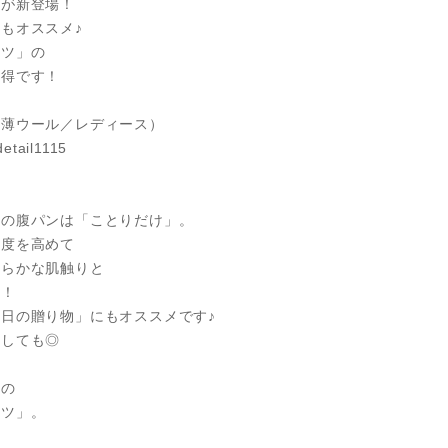
」が新登場！
もオススメ♪
ーツ」の
お得です！
極薄ウール／レディース）
detail1115
％の腹パンは「ことりだけ」。
純度を高めて
わらかな肌触りと
た！
日の贈り物」にもオススメです♪
としても◎
！
心の
ンツ」。