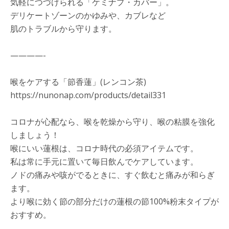
気軽につづけられる「ケミナプ・カバー」。
デリケートゾーンのかゆみや、カブレなど
肌のトラブルから守ります。
————-
喉をケアする「節香蓮」(レンコン茶)
https://nunonap.com/products/detail331
コロナが心配なら、喉を乾燥から守り、喉の粘膜を強化
しましょう！
喉にいい蓮根は、コロナ時代の必須アイテムです。
私は常に手元に置いて毎日飲んでケアしています。
ノドの痛みや咳がでるときに、すぐ飲むと痛みが和らぎ
ます。
より喉に効く節の部分だけの蓮根の節100%粉末タイプが
おすすめ。