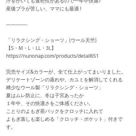
汗をかいても速乾性があるので一年中快適♪
産後ブラが苦しい、ママにも最適 !
————-
「リラクシング・ショーツ」(ウール天竺)
【S・M・L・LL・3L】
https://nunonap.com/products/detail651
完売サイズ&カラーが、全て仕上がってまいりました。
デリケートゾーンの蒸れや、カユミを解消してくれる
稀少なウール製「リラクシング・ショーツ」
夏はムレ防止に、冬は子宮あったか
１年中、その快適さをご体感ください。
ことりのよもぎ茶パックをクロッチに入れて
よもぎ蒸しも楽しめる「クロッチ・ポケット」付きで
す。