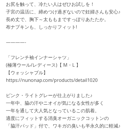
お尻を触って、冷たい人はぜひお試しを！
子宮の温活に、締めつけ過ぎないので妊婦さんも安心♪
長め丈で、胸下～太ももまですっぽりあたたか。
布ナプキンも、しっかりフィット!
————-
「フレンチ袖インナーシャツ」
(極薄ウール/レディース)【 M・L 】
【ウォッシャブル】
https://nunonap.com/products/detail1020
ピンク・ライトグレーが仕上がりました♪
一年中、脇の汗やニオイが気になる女性が多く
一年を通して大人気となっているこの肌着。
適度にフィットする消臭オーガニックコットンの
「脇汗パッド」付で、ワキガの臭いも半永久的に軽減♪