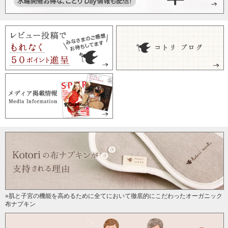
手作りに期待
2016/07/08 投稿者：yuzuman 評価：
★★★★★
布地をたくさん購入したので、説明書があるのはとても助か
ります!手作りだと自分のサイズに合わせられるので嬉しいで
す。
ありがたい型紙です!
2016/04/08 投稿者：ssh3103 評価：
★★★★★
生地の裁断時に効率的に生地が取れる取り方から、縫い方ま
で型紙に記載してあり、とても親切で嬉しいです♪
まだMサイズしか作っていないのですが、これから他のサイ
ズも作りたいと思います♪
»肌と子宮の機能を高めるために全てにおいて徹底的にこだわったオーガニック
布ナプキン
わかりやすいです
2016/03/09 投稿者：みーたん 評価：
★★★★★