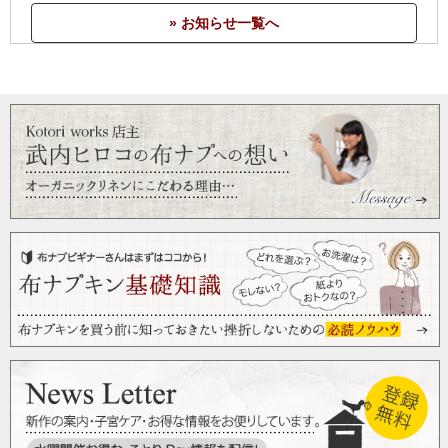
すごくわかりやすく、簡単に布ナプキンを作ることができま
» お知らせ一覧へ
した
切り抜いて
2016/07/24 投稿者：佳奈美 評価：
★★★★★
作れる簡単な図面でした。ちゃんと読んでいなかったのか、
おりナプなどの型もあるのかと思っていました。
自分で作るなら、ちょうど良い物だと思います。
ありがとうございます。
ありがとうございます
2016/07/22 投稿者：ima 評価：
★★★★★
今すぐ必要だった訳では無いのですが、リネン生地を購入し
たので。
いずれ、自分でも作ってみたいです。