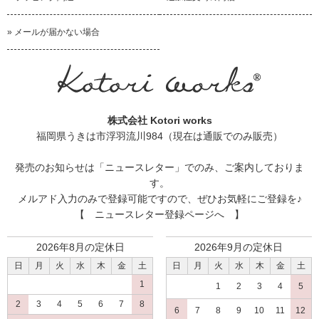
はやく全部布ナプにできるようにしたいです。
» メールが届かない場合
ムダがない
2015/10/17 投稿者：ぴよ 評価：
★★★★★
型紙にもなっていて、
株式会社 Kotori works
説明も分かりやすかったです。
福岡県うきは市浮羽流川984（現在は通販でのみ販売）
発売のお知らせは
「ニュースレター」
でのみ、ご案内しておりま
分かりやすい
す。
2015/10/09 投稿者：ぱんだ 評価：
★★★
メルアド入力のみで登録可能ですので、ぜひお気軽にご登録を♪
【 ニュースレター登録ページへ 】
大きくて見やすく
分かりやすい型紙でした!
2026年8月の定休日
2026年9月の定休日
日
月
火
水
木
金
土
日
月
火
水
木
金
土
1
thank you!
1
2
3
4
5
2
3
4
5
6
7
8
2015/07/29 投稿者：pyonta 評価：
★★★★★
6
7
8
9
10
11
12