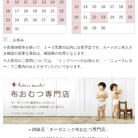
9
10
11
12
13
14
15
ありがとう!
13
14
15
16
17
18
19
16
17
18
19
20
21
22
20
21
22
23
24
25
26
23
24
25
26
27
28
29
助かります
27
28
29
30
30
31
2015/07/10 投稿者：リヨコ 評価：
★★★★★
… お休み
布ナプキンを作ってみようと思い生地を購入しました。
※長期休暇等を除いて、１〜３営業日以内に出荷予定です。カードのご本人さ
型紙を添えていただけて助かります。さっそく使ってみま
ま確認が必要な場合は、確認後の出荷となります。
す。
※入荷日のご質問については、「トップページのお知らせ」・「ニュースレタ
ー」でご案内のみとさせていただいております。
実寸大がうれしい
2015/06/22 投稿者：liccachan 評価：
★★★★
型紙が実寸大なのでそのまますぐに使えるのが嬉しいです。
手作り
» 姉妹店「オーガニック布おむつ専門店」
2014/11/19 投稿者：まる 評価：
★★★