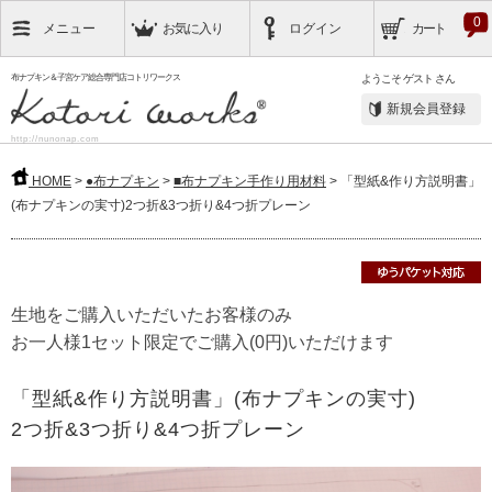
0
メニュー
お気に入り
ログイン
カート
布ナプキン＆子宮ケア総合専門店コトリワークス
ようこそ
ゲスト
さん
新規会員登録
http://nunonap.com
HOME
>
●布ナプキン
>
■布ナプキン手作り用材料
> 「型紙&作り方説明書」
(布ナプキンの実寸)2つ折&3つ折り&4つ折プレーン
生地をご購入いただいたお客様のみ
お一人様1セット限定でご購入(0円)いただけます
「型紙&作り方説明書」(布ナプキンの実寸)
2つ折&3つ折り&4つ折プレーン