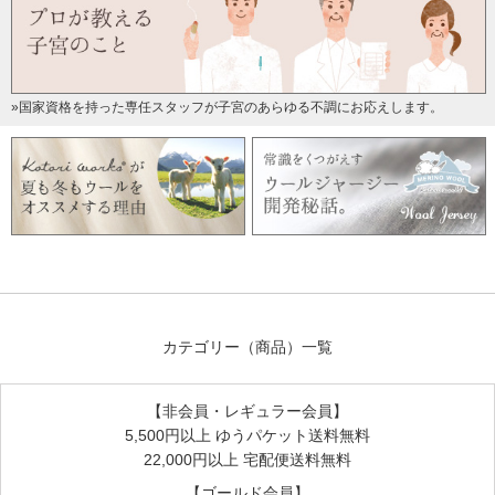
はじめてですが、実物大で分かりやすかったです。
いろいろとサイズも変えてできそうです。
»国家資格を持った専任スタッフが子宮のあらゆる不調にお応えします。
シンプルで分かりやすい。
2016/02/29 投稿者：るぅ 評価：
★★★★★
布ナプはまったくの初心者ですので、とても助かりました。
もったいないので型紙をとってつかっていますが
このレシピを型にそって切ってしまうのも便利そうです。
シンプル
カテゴリー（商品）一覧
2016/02/23 投稿者：gure 評価：
★★★★★
生理痛がひどいので、同時に購入したリネン生地でつくって
【非会員・レギュラー会員】
みたくて作り方を入れていただきました。
5,500円以上 ゆうパケット送料無料
なかなかリネン生地が高価ではさみをいれることができずに
22,000円以上 宅配便送料無料
いますが、一度作ってみたいと思います。
【ゴールド会員】