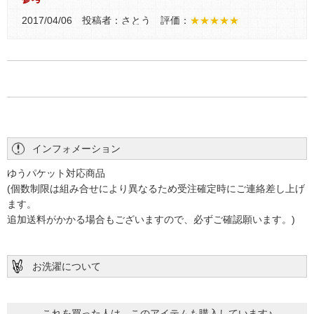
2017/04/06 投稿者：さとう 評価：
★★★★★
布ナプキンを作るのは
初めてだったので助かりました。
布ナプ作りに
2016/10/30 投稿者：Y..O 評価：
★★★★★
インフォメーション
実寸の型紙なので、便利そうです。
まだ使ってないですが、すぐ作れそうです。
ゆうパケット対応商品
(個数制限は組み合せにより異なるため受注確定時にご連絡差し上げ
ます。
意外に大きい
追加送料がかかる場合もございますので、必ずご確認願います。)
2016/10/12 投稿者：JIN 評価：
★★★★
できあがりの布ナプキンはショーツに合うようコンパクトで
お洗濯について
すが、折って使うこちらは大きいです。丁寧に作る時間がな
いので、古Tシャツなどをこの大きさに裁断し使い捨てで使
用しています。
これを買った人は、このアイテムも購入しています♪