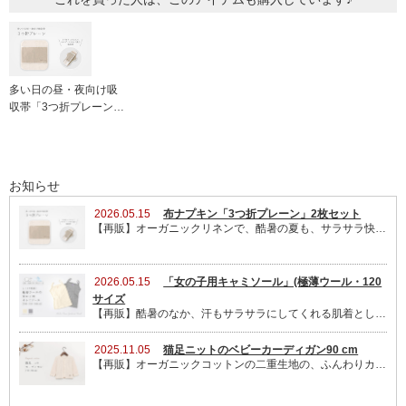
いつの日か・・・
2016/09/27 投稿者：Kumi 評価：
★★★★★
多い日の昼・夜向け吸
収帯「3つ折プレーン…
近々ミシンを購入するので、自分でも作れたらいいなと思い
注文しました。無償で譲っていただけたのでぜひ実現したい
です。その際はコトリのリネンを使用するつもりです☆
お知らせ
2026.05.15
布ナプキン「3つ折プレーン」2枚セット
使いやすい
【再販】オーガニックリネンで、酷暑の夏も、サラサラ快適!しっかり吸収しながらも、綺麗な面をなん度も交換できるので、衛生的です。2枚セットのみ再販しました。
2016/09/25 投稿者：Kuu 評価：
★★★★
一緒に購入したコットン布でおりもの用の布ナプ作りまし
2026.05.15
「女の子用キャミソール」(極薄ウール・120
た。あたたかくてよいです。
サイズ
【再販】酷暑のなか、汗もサラサラにしてくれる肌着として、通学にもオススメ!【120 サイズ】を再販させていただきました。アジャスターで肩紐の長さを調整できるので、お子さんの体型による個人差にも対応OK!【140 】サイズも、まもなく再販予定です。
2025.11.05
猫足ニットのベビーカーディガン90 cm
親切
【再販】オーガニックコットンの二重生地の、ふんわりカーディガン。一枚あると、今の季節に便利です。肌にも優しいので、おうちでは、パジャマ代わりにも、オススメ!
2016/09/25 投稿者：みい 評価：
★★★★★