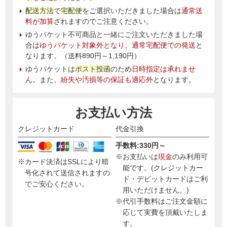
配送方法
で
宅配便
をご選択いただきました場合は
通常送
料が加算
されますのでご注意ください。
ゆうパケット不可商品と一緒にご注文いただきました場
合は
ゆうパケット対象外となり、通常宅配便での発送
と
なります。（送料890円～1,190円）
ゆうパケットは
ポスト投函
のため
日時指定は承れませ
ん。
また、
紛失や汚損等の保証も適応外
となります。
お支払い方法
クレジットカード
代金引換
手数料:330円～
※お支払いは
現金
のみ利用可
※カード決済はSSLにより暗
能です。(クレジットカー
号化されて送信されますの
ド・デビットカードはご利
でご安心ください。
用いただけません。)
※代引手数料はご注文金額に
応じて実費を頂戴いたしま
す。