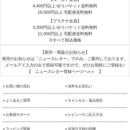
4,400円以上 ゆうパケット送料無料
16,500円以上 宅配便送料無料
0円
【プラチナ会員】
2016/02/20 投稿者：nikori 評価：
★★★★★
3,300円以上 ゆうパケット送料無料
説明書はあって損はないです。必然的にポチっとでした。
11,000円以上 宅配便送料無料
※すべて税込価格
【新作・再販のお知らせ】
手づくり布ナプに
発売のお知らせは
「ニュースレター」
でのみ、ご案内しております。
2015/10/17 投稿者：やぎゆきこ 評価：
★★★★★
メールアド入力のみで登録可能ですので、ぜひお気軽にご登録を♪
【 ニュースレター登録ページへ» » 】
妊娠中の暇つぶしに、
布オムツを縫ってましたが、
せっかくなら自分の布ナプも、と購入。
» お買い物の流れ
» 送料＆お支払い
パターン通りにがんばって作ってましたが、
» よくあるご質問
» キャンセル・返品規定
多少大きさがずれても
大丈夫だったかなーと思います。
» お客様サポート
» レビューのご記入方法
まだ全部は縫い終わっていませんので
» ラッピング関連
» 追加注文時の同梱
夜は紙ナプですが、これからも縫い続けて