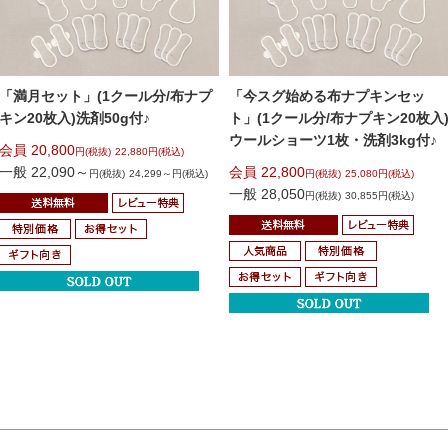
「満月セット」
(1クール分/布ナプ
「今スグ始める布ナプキンセッ
キン20枚入)
洗剤50g付♪
ト」
(1クール分/布ナプキン20枚入
ウールショーツ1枚・洗剤3kg
付♪
会員 20,800
円(税抜)
22,880円(税込)
一般 22,090～
会員 22,800
円(税抜)
24,299～円(税込)
円(税抜)
25,080円(税込)
一般 28,050
円(税抜)
30,855円(税込)