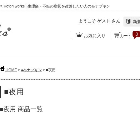
otori works | 生理痛・不妊の症状を改善したい人の布ナプキン
ようこそ
ゲスト
さん
新規
0
お気に入り
カート
HOME
>
●布ナプキン
> ■夜用
■夜用
■夜用 商品一覧