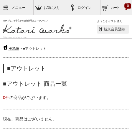
0
メニュー
お気に入り
ログイン
カート
布ナプキン＆子宮ケア総合専門店コトリワークス
ようこそ
ゲスト
さん
新規会員登録
http://nunonap.com
HOME
> ■アウトレット
■アウトレット
■アウトレット 商品一覧
0件
の商品がございます。
現在、商品はございません。