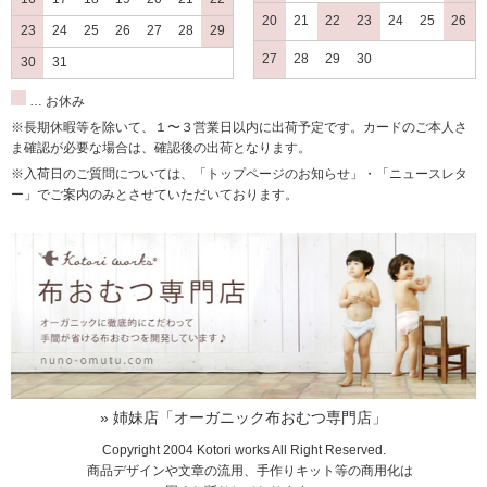
20
21
22
23
24
25
26
23
24
25
26
27
28
29
27
28
29
30
30
31
… お休み
※長期休暇等を除いて、１〜３営業日以内に出荷予定です。カードのご本人さ
ま確認が必要な場合は、確認後の出荷となります。
※入荷日のご質問については、「トップページのお知らせ」・「ニュースレタ
ー」でご案内のみとさせていただいております。
» 姉妹店「オーガニック布おむつ専門店」
Copyright 2004 Kotori works All Right Reserved.
商品デザインや文章の流用、手作りキット等の商用化は