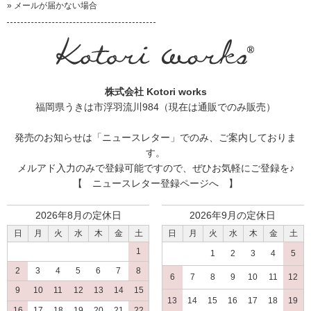
» メールが届かない場合
株式会社 Kotori works
福岡県うきは市浮羽流川984（現在は通販でのみ販売）
発売のお知らせは
「ニュースレター」
でのみ、ご案内しておりま
す。
メルアド入力のみで登録可能ですので、ぜひお気軽にご登録を♪
【 ニュースレター登録ページへ 】
2026年8月の定休日
2026年9月の定休日
日
月
火
水
木
金
土
日
月
火
水
木
金
土
1
1
2
3
4
5
2
3
4
5
6
7
8
6
7
8
9
10
11
12
9
10
11
12
13
14
15
13
14
15
16
17
18
19
16
17
18
19
20
21
22