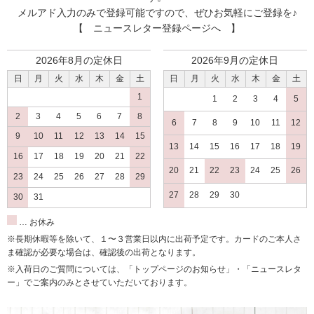
メルアド入力のみで登録可能ですので、ぜひお気軽にご登録を♪
【 ニュースレター登録ページへ 】
2026年8月の定休日
2026年9月の定休日
日
月
火
水
木
金
土
日
月
火
水
木
金
土
1
1
2
3
4
5
2
3
4
5
6
7
8
6
7
8
9
10
11
12
9
10
11
12
13
14
15
13
14
15
16
17
18
19
16
17
18
19
20
21
22
20
21
22
23
24
25
26
23
24
25
26
27
28
29
27
28
29
30
30
31
… お休み
※長期休暇等を除いて、１〜３営業日以内に出荷予定です。カードのご本人さ
ま確認が必要な場合は、確認後の出荷となります。
※入荷日のご質問については、「トップページのお知らせ」・「ニュースレタ
ー」でご案内のみとさせていただいております。