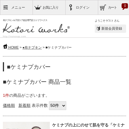
0
メニュー
お気に入り
ログイン
カート
布ナプキン＆子宮ケア総合専門店コトリワークス
ようこそ
ゲスト
さん
新規会員登録
http://nunonap.com
HOME
>
●布ナプキン
> ■ケミナプカバー
■ケミナプカバー
■ケミナプカバー 商品一覧
1件
の商品がございます。
価格順
新着順
表示件数
ケミナプの上にのせて肌を守る
「ケミナ