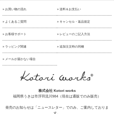
» お買い物の流れ
» 送料＆お支払い
» よくあるご質問
» キャンセル・返品規定
» お客様サポート
» レビューのご記入方法
» ラッピング関連
» 追加注文時の同梱
» メールが届かない場合
株式会社 Kotori works
福岡県うきは市浮羽流川984（現在は通販でのみ販売）
発売のお知らせは
「ニュースレター」
でのみ、ご案内しておりま
す。