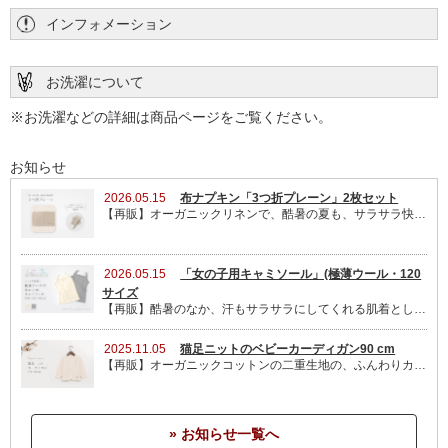
服はセパレートになっても
インフォメーション
短肌着は一番長く使いました!
短肌着とコンビ肌着を2枚ずつ持っていますが、
お洗濯について
乾きも良いので、毎日着ることができました!
※お洗濯などの詳細は商品ページをご覧ください。
真夏は市販のタンクトップも併用しましたので、
この素材で、ノースリーブタイプの肌着もあると、
お知らせ
ノースリーブのワンピースやロンパースにも使えてよいのか
2026.05.15
布ナプキン「3つ折プレーン」2枚セット
なと思います♪
【再販】オーガニックリネンで、酷暑の夏も、サラサラ快適!しっかり吸収しながらも、綺麗な面をなん度も交換できるので、衛生的です。2枚セットのみ再販しました。
第2子にも、ぜひ使いたいと思います♪
2026.05.15
「女の子用キャミソール」(極薄ウール・120
サイズ
【再販】酷暑のなか、汗もサラサラにしてくれる肌着として、通学にもオススメ!【120 サイズ】を再販させていただきました。アジャスターで肩紐の長さを調整できるので、お子さんの体型による個人差にも対応OK!【140 】サイズも、まもなく再販予定です。
ちーさん
2019/04/17 投稿者：逸品 評価：
★★★★★
2025.11.05
猫足ニットのベビーカーディガン90 cm
【再販】オーガニックコットンの二重生地の、ふんわりカーディガン。一枚あると、今の季節に便利です。肌にも優しいので、おうちでは、パジャマ代わりにも、オススメ!
抜群の肌触りと着替えのしやすさ、乾きやすさなど、他の肌
着とは全く違う逸品です。出産祝いにも喜ばれると思いま
す。
» お知らせ一覧へ