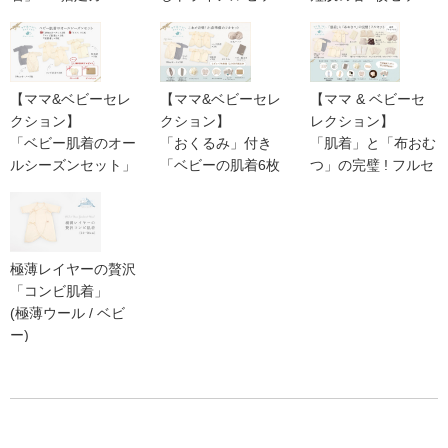
した。
デ」
ト」
ト」
+「猫足レギンス」
【ゆうパケ送料無
まだ出産前で直接着せてはないですが、
の
料】
気持ち良い肌触りで、シルクみたいな肌触りです。
豪華プレゼント付き
【ママ&ベビーセレ
【ママ&ベビーセレ
【ママ & ベビーセ
おでかけセット
クション】
着せてあげるのが楽しみです。
クション】
レクション】
【50〜70 cm】
「ベビー肌着のオー
「おくるみ」付き
「肌着」と「布おむ
ルシーズンセット」
「ベビーの肌着6枚
つ」の完璧 ! フルセ
& 出産準備のフルセ
ット
かなり長い期間、使えます!
ット」
(豪華プレゼント付
2020/01/02 投稿者：Airi 評価：
★★★★★
106,479円 →
69,990円)
ゆったりめな作りなので、
極薄レイヤーの贅沢
サイズぎりぎりになる一歳前くらいまで、
「コンビ肌着」
毎日着倒しました!
(極薄ウール / ベビ
ー)
それでもへたっていません!
【50〜70 cm】【ウ
ォッシャブル】
よく動き回るようになると、
タンクトップなどを肌着にすると思うのですが、
まだサイズ的にも素材的にも着れるので、