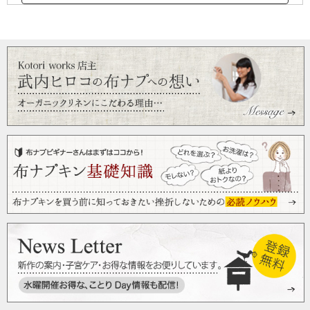
お祝いに♪
2019/04/15 投稿者：さと 評価：
★★★★★
夏生まれの自分の子どもに買ってから、これのおかげで真夏
を乗り越えられたと言っても良いくらい、良いお品でしたの
で、先日生まれたお友達のお子さんに購入しました^_^
使ってもらうのが楽しみです♪
最高ですよ!
2019/03/20 投稿者：たみすなもー 評価：
★★★★★
柔らかくて伸びが良くて着せやすいし、
何より気持ちいい。
お下がりをたくさん頂いていたので、
1枚ずつしか購入しませんでしたが、
これだけで揃えてあげたかったな…