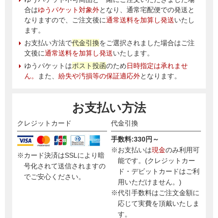
合は
ゆうパケット対象外
となり、通常宅配便での発送と
なりますので、ご注文後に
通常送料を加算し発送
いたし
ます。
お支払い方法で
代金引換
をご選択されました場合はご注
文後に
通常送料を加算し発送
いたします。
ゆうパケットは
ポスト投函
のため
日時指定は承れませ
ん。
また、
紛失や汚損等の保証適応外
となります。
お支払い方法
クレジットカード
代金引換
手数料:330円～
※お支払いは
現金
のみ利用可
※カード決済はSSLにより暗
能です。(クレジットカー
号化されて送信されますの
ド・デビットカードはご利
でご安心ください。
用いただけません。)
※代引手数料はご注文金額に
応じて実費を頂戴いたしま
す。