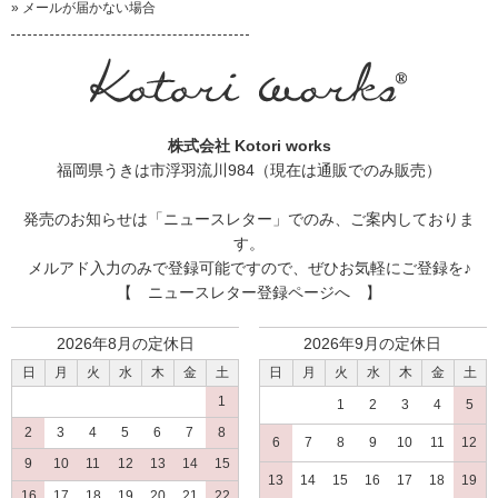
» メールが届かない場合
コットンにはない肌ざわりと
機能性をぜひ味わっていただきながら
楽しい育児タイムを過ごせることを祈っています。
武内ヒロコより
株式会社 Kotori works
福岡県うきは市浮羽流川984（現在は通販でのみ販売）
喜んでいただけました!
発売のお知らせは
「ニュースレター」
でのみ、ご案内しておりま
2019/01/13 投稿者：草 評価：
★★★★★
す。
メルアド入力のみで登録可能ですので、ぜひお気軽にご登録を♪
知人の11月生まれのベビーのために購入しました。
【 ニュースレター登録ページへ 】
本格的に寒くなる前でしたが、
2026年8月の定休日
2026年9月の定休日
冬に備えてウールの肌着は重宝です!と言ってもらえました。
日
月
火
水
木
金
土
日
月
火
水
木
金
土
1
1
2
3
4
5
つかいやすい
2
3
4
5
6
7
8
6
7
8
9
10
11
12
2018/12/15 投稿者：はさち 評価：
★★★★
9
10
11
12
13
14
15
13
14
15
16
17
18
19
16
17
18
19
20
21
22
3人目で、