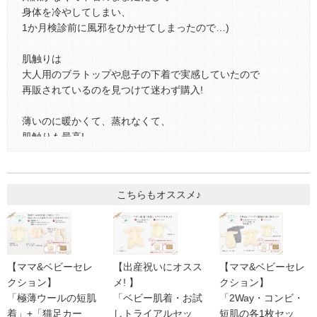
身体を冷やしてしまい、
1か月検診前に風邪をひかせてしまったので…)
肌触りは
大人用のブラトップや息子の下着で実感していたので
再販されているのを見つけて迷わず購入!
薄いのに暖かくて、蒸れなくて、
肌触りも最高!
おかげでよく眠ってくれます^ ^
こちらもオススメ♪
ウールの肌着
2021/08/05 投稿者：りゅうママ 評価：
★★★★
出産準備で購入しました。
【ママ&ベビーセレ
【出産祝いにオスス
【ママ&ベビーセレ
クション】
メ! 】
クション】
2人目で一通り新生児用の服は揃っているのですが、
「極薄ウールの短肌
「ベビー肌着・お試
「2Way・コンビ・
気持ちいい肌触りのものを着させてあげたいと思い購入しま
着」+「猫足カー
しトライアルセッ
短肌の各1枚セッ