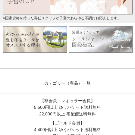
薄いので最初は心配かもしれませんが
冬はあったか、夏も汗サラサラなので
»国家資格を持った専任スタッフが子宮のあらゆる不調にお応えします。
ぜひ一年中ご愛用くださいませ♪
またレビューお待ちしております。武内ヒロコより
毎日ヘビロテ中です!
2019/01/30 投稿者：Singapon 評価：
★★★★★
現在3ヶ月、61センチの子に使用してます。
カテゴリー（商品）一覧
さすが、ウール!
【非会員・レギュラー会員】
さすが、コトリワークス さん!
5,500円以上 ゆうパケット送料無料
22,000円以上 宅配便送料無料
さらっとしてて、気持ちいいです。
【ゴールド会員】
寝てる間におしっこが漏れても、ひやっとせず、
4,400円以上 ゆうパケット送料無料
この冬の季節に活躍してくれてます。