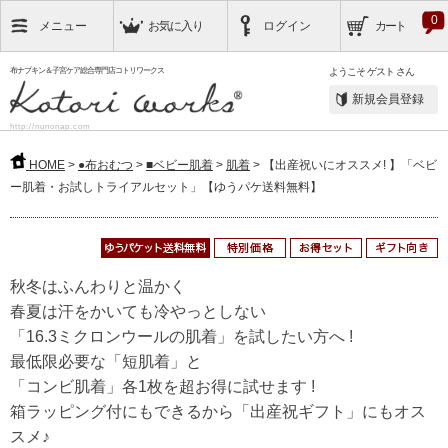
0
メニュー
お気に入り
ログイン
カート
布ナプキン＆子宮ケア総合専門店コトリワークス
ようこそ
ゲスト
さん
新規会員登録
http://nunonap.com
HOME
>
●布おむつ
>
■ベビー肌着
>
肌着
> 【出産祝いにオススメ! 】「ベビ
ー肌着・お試しトライアルセット」【ゆうパケ送料無料】
秋冬はふんわりと温かく
春夏は汗をかいても冷やっとしない
「16.3ミクロンウールの肌着」を試したい方へ !
最低限必要な「短肌着」と
「コンビ肌着」各1枚を超お得に試せます !
箱ラッピング付にもできるから「出産祝ギフト」にもオス
スメ♪