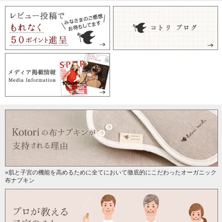
薄いのにあたたかそう!
2019/02/08 投稿者：zen 評価：
★★★★
生後一週間の息子に初めて着せてみました!
冬生まれなので、
はじめは生地の薄さに大丈夫かな?と思ったのですが、
これはあたたかそう!
今までは綿しか使ったことがなく、
3人目で初めてウールの肌着を買いましたが、かなり良いで
す!
また買い足します♪
»肌と子宮の機能を高めるために全てにおいて徹底的にこだわったオーガニック
布ナプキン
ウール肌着は