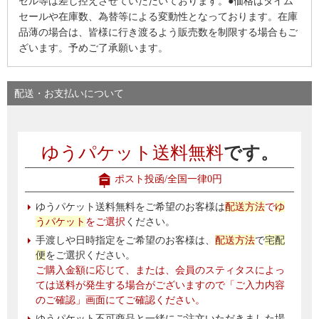
セル等は差し控えさせていただいております。●価格はタイム
セールや在庫数、為替等による変動性となっております。在庫
品薄の場合は、皆様に行き渡るよう販売数を制限する場合もご
ざいます。予めご了承願います。
配送・お支払いについて
ゆうパケット送料無料
です。
ポスト投函/全国一律0円
ゆうパケット送料無料をご希望のお客様は
配送方法
で
ゆ
うパケット
をご選択
ください。
手渡しや日時指定をご希望のお客様は、
配送方法
で
宅配
便
をご選択ください。
ご購入金額に応じて、または、会員のスティタスによっ
ては送料が発生する場合がございますので「ご入力内容
のご確認」画面にてご確認ください。
ゆうパケット不可商品と一緒にご注文いただきました場