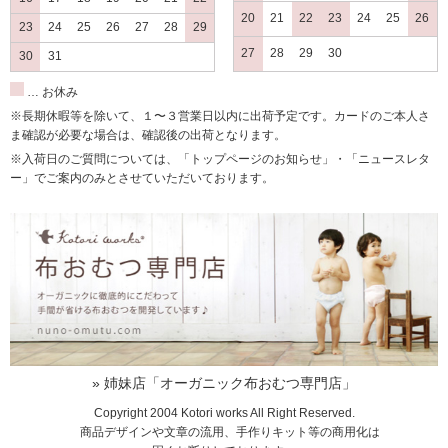
20
21
22
23
24
25
26
いろいろ上の子のものがあるのでいいかと思っていました
23
24
25
26
27
28
29
が、
27
28
29
30
30
31
こちらを見かけて気になったので買ってみました。
… お休み
さらさらで気持ちいいですし、
※長期休暇等を除いて、１〜３営業日以内に出荷予定です。カードのご本人さ
ウール100%で肌にも良さそうで、
ま確認が必要な場合は、確認後の出荷となります。
結局こちらの肌着を買い足して、毎日着せています。
※入荷日のご質問については、「トップページのお知らせ」・「ニュースレタ
ー」でご案内のみとさせていただいております。
5ヶ月になった今も毎日着せていて、
ちょっとした吐き戻し程度では撥水効果で濡れず
とっても使いやすいです。
うんちの横漏れで汚れた時にだけは、
洗うときに気を使いますが、
とってもつかいがってが良くて、買ってよかったです。
» 姉妹店「オーガニック布おむつ専門店」
着せやすいです。
Copyright 2004 Kotori works All Right Reserved.
2018/12/15 投稿者：鈴なり 評価：
★★★★★
商品デザインや文章の流用、手作りキット等の商用化は