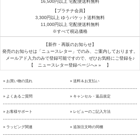
16,500円以上 宅配便送料無料
【プラチナ会員】
特にコンビ肌着はゆとりがあり、
3,300円以上 ゆうパケット送料無料
まだまだ活躍してくれそうです。
11,000円以上 宅配便送料無料
短肌着は今時点で、ちょうどくらいです。
※すべて税込価格
コンビ肌着はもう一つ買い足そうかなと思いつつ、
【新作・再販のお知らせ】
この冬は晴天が続いてるのもあり、
発売のお知らせは
「ニュースレター」
でのみ、ご案内しております。
毎日洗濯してなんとか回して、寝間着の下に着せてます。
メールアド入力のみで登録可能ですので、ぜひお気軽にご登録を♪
【 ニュースレター登録ページへ» » 】
» お買い物の流れ
» 送料＆お支払い
嬉しいメッセージ・レビューありがとうございます!
» よくあるご質問
» キャンセル・返品規定
ウールは乾きが早いので便利ですが
天気が悪い日や
» お客様サポート
» レビューのご記入方法
洗濯できないくらい体調が悪いことなどもあるので
ぜひ洗いかえをご用意することをおすすめしていま
» ラッピング関連
» 追加注文時の同梱
す。