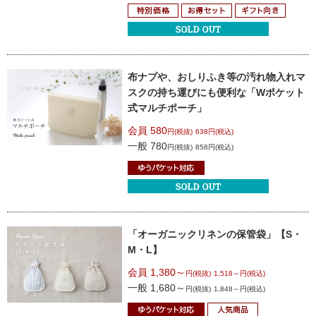
布ナプや、おしりふき等の汚れ物入れ
マ
スクの持ち運びにも便利な
「Wポケット
式マルチポーチ」
会員 580
円(税抜)
638円(税込)
一般 780
円(税抜)
858円(税込)
「オーガニックリネンの保管袋」
【S・
M・L】
会員 1,380～
円(税抜)
1,518～円(税込)
一般 1,680～
円(税抜)
1,848～円(税込)