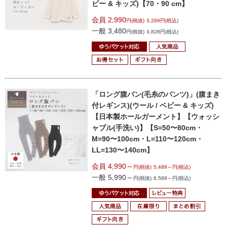
ビー & キッズ)【70・90 cm】
会員 2,990
円(税抜)
3,289円(税込)
一般 3,480
円(税抜)
3,828円(税込)
「ロング腹パン(毛糸のパンツ)」(腹まき
付レギンス)
(ウール / ベビー & キッズ)
【日本製ホールガーメント】【ウォッシ
ャブル(手洗い)】
【S=50〜80cm・
M=90〜100cm・L=110〜120cm・
LL=130〜140cm】
会員 4,990～
円(税抜)
5,489～円(税込)
一般 5,990～
円(税抜)
6,589～円(税込)