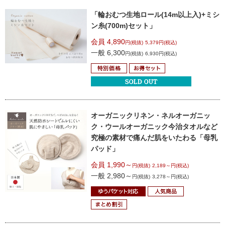
「輪おむつ生地ロール(14m以上入)+ミシ
ン糸(700m)セット」
会員 4,890
円(税抜)
5,379円(税込)
一般 6,300
円(税抜)
6,930円(税込)
オーガニックリネン・ネル
オーガニッ
ク・ウール
オーガニック今治タオルなど
究極の素材で
痛んだ肌をいたわる「母乳
パッド」
会員 1,990～
円(税抜)
2,189～円(税込)
一般 2,980～
円(税抜)
3,278～円(税込)