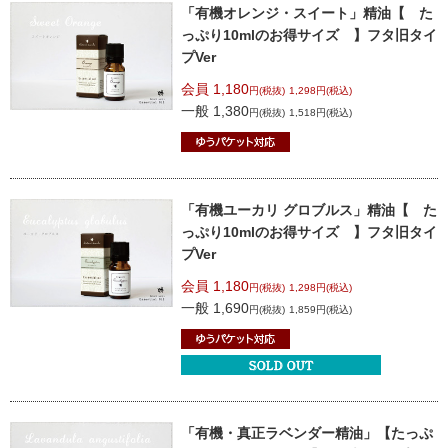
「有機オレンジ・スイート」精油
【 た
っぷり10mlのお得サイズ 】
フタ旧タイ
プVer
会員 1,180
円(税抜)
1,298円(税込)
一般 1,380
円(税抜)
1,518円(税込)
「有機ユーカリ グロブルス」精油
【 た
っぷり10mlのお得サイズ 】
フタ旧タイ
プVer
会員 1,180
円(税抜)
1,298円(税込)
一般 1,690
円(税抜)
1,859円(税込)
「有機・真正ラベンダー精油」
【たっぷ