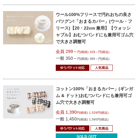
ウール100%フリースで
汚れおちの良さ
バツグン!
「おまるカバー」(ウール・フ
リース)
【20・22cm 兼用】【ウォッシ
ャブル】
おむつバンドにも兼用可
ゴム穴
で大きさ調整可
会員 299～
円(税抜)
329～円(税込)
一般 350～
円(税抜)
385～円(税込)
コットン100%
「おまるカバー」
(ギンガ
ム & ドット)
おむつバンドにも兼用可
ゴ
ム穴で大きさ調整可
会員 1,390
円(税抜)
1,529円(税込)
一般 1,450
円(税抜)
1,595円(税込)