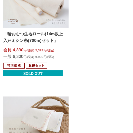
「輪おむつ生地ロール(14m以上
入)+ミシン糸(700m)セット」
会員 4,890
円(税抜)
5,379円(税込)
一般 6,300
円(税抜)
6,930円(税込)