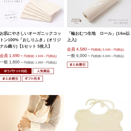
お肌にやさしいオーガニックコッ
「輪おむつ生地 ロール」(14m以
トン100%
「おしりふき」(オリジ
上入)
ナル織り)
【1セット 5枚入】
会員 4,580～
円(税抜)
5,038～円(税込)
会員 1,490～
一般 6,000～
円(税抜)
1,639～円(税込)
円(税抜)
6,600～円(税込)
一般 1,800～
円(税抜)
1,980～円(税込)