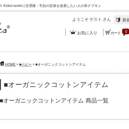
otori works | 生理痛・不妊の症状を改善したい人の布ナプキン
ようこそ
ゲスト
さん
新規
0
お気に入り
カート
HOME
>
■ベビー
> ■オーガニックコットンアイテム
■オーガニックコットンアイテム
■オーガニックコットンアイテム 商品一覧