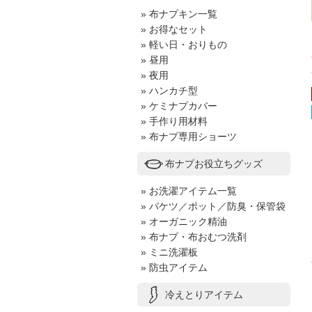
» 布ナプキン一覧
» お得なセット
» 軽い日・おりもの
» 昼用
» 夜用
» ハンカチ型
» ケミナプカバー
» 手作り用材料
» 布ナプ専用ショーツ
布ナプお役立ちグッズ
» お洗濯アイテム一覧
» バケツ／ポット／防臭・保管袋
» オーガニック精油
» 布ナプ・布おむつ洗剤
» ミニ洗濯板
» 防虫アイテム
冷えとりアイテム