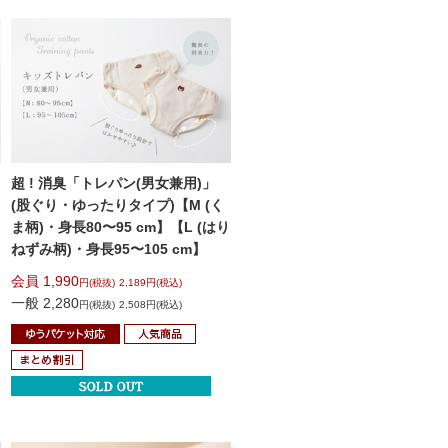
超 ! 消臭「トレパン(男女兼用)」
(股ぐり・ゆったりタイプ)
【M (く
ま柄)・身長80〜95 cm】
【L (はり
ねずみ柄)・身長95〜105 cm】
会員 1,990
円(税抜)
2,189円(税込)
一般 2,280
円(税抜)
2,508円(税込)