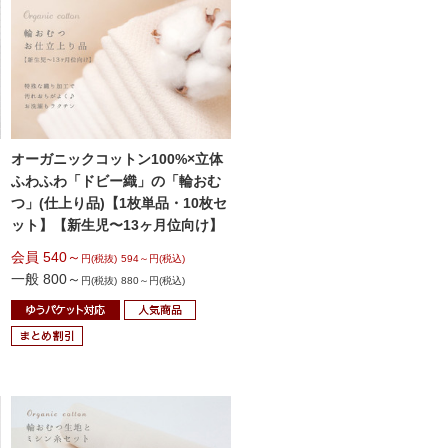
オーガニックコットン100%×
立体
ふわふわ「ドビー織」の
「輪おむ
つ」(仕上り品)
【1枚単品・10枚セ
ット】
【新生児〜13ヶ月位向け】
会員 540～
円(税抜)
594～円(税込)
一般 800～
円(税抜)
880～円(税込)