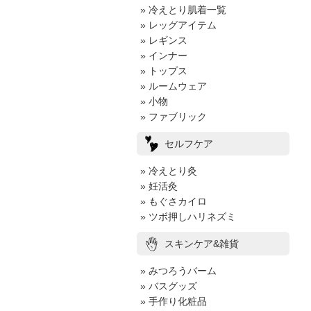
» 冷えとり肌着一覧
» レッグアイテム
» レギンス
» インナー
» トップス
» ルームウェア
» 小物
» ファブリック
セルフケア
» 冷えとり灸
» 妊活灸
» もぐさカイロ
» ツボ押しハリネズミ
スキンケア&雑貨
» みつろうバーム
» バスグッズ
» 手作り化粧品