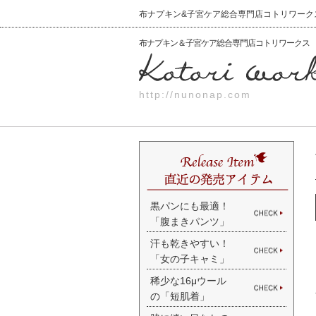
布ナプキン&子宮ケア総合専門店コトリワークス K
布ナプキン＆子宮ケア総合専門店コトリワークス
http://nunonap.com
黒パンにも最適！
「腹まきパンツ」
汗も乾きやすい！
「女の子キャミ」
稀少な16μウール
の「短肌着」