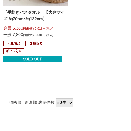
「手紡ぎバスタオル」
【大判サイ
ズ:約70cm×約122cm】
会員 5,380
円(税抜)
5,918円(税込)
一般 7,800
円(税抜)
8,580円(税込)
価格順
新着順
表示件数