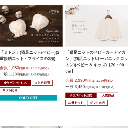
「ミトン」(猫足ニット/ベビー)
(2
「猫足ニットのベビーカーディガ
重接結ニット・フライスの2種)
ン」
(猫足ニット/オーガニックコッ
トン)
(ベビー & キッズ)【70・90
会員 1,080
円(税抜)
1,188円(税込)
cm】
一般 1,280
円(税抜)
1,408円(税込)
会員 2,990
円(税抜)
3,289円(税込)
一般 3,480
円(税抜)
3,828円(税込)