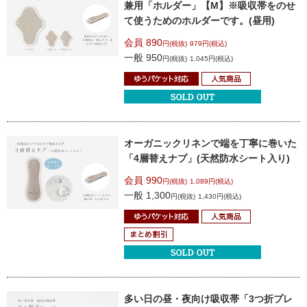
兼用
「ホルダー」【M】
※吸収帯をのせ
て使うためのホルダーです。
(昼用)
会員 890
円(税抜)
979円(税込)
一般 950
円(税抜)
1,045円(税込)
オーガニックリネンで端を丁寧に巻いた
「4層替えナプ」(天然防水シート入り)
会員 990
円(税抜)
1,089円(税込)
一般 1,300
円(税抜)
1,430円(税込)
多い日の昼・夜向け吸収帯
「3つ折プレ