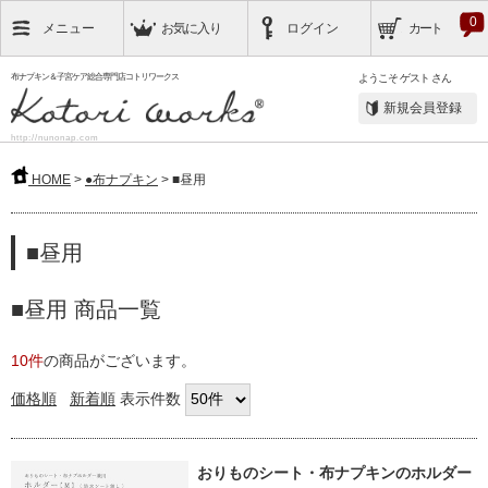
0
メニュー
お気に入り
ログイン
カート
布ナプキン＆子宮ケア総合専門店コトリワークス
ようこそ
ゲスト
さん
新規会員登録
http://nunonap.com
HOME
>
●布ナプキン
> ■昼用
■昼用
■昼用 商品一覧
10件
の商品がございます。
価格順
新着順
表示件数
おりものシート・布ナプキンのホルダー