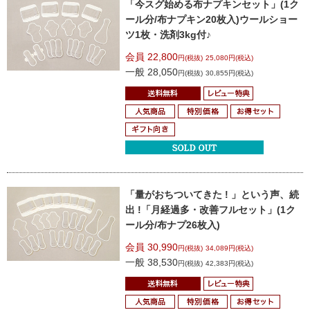
「今スグ始める布ナプキンセット」
(1ク
ール分/布ナプキン20枚入)
ウールショー
ツ1枚・洗剤3kg
付♪
会員 22,800
円(税抜)
25,080円(税込)
一般 28,050
円(税抜)
30,855円(税込)
「量がおちついてきた ! 」という声、続
出 !
「月経過多・改善フルセット」
(1ク
ール分/布ナプ26枚入)
会員 30,990
円(税抜)
34,089円(税込)
一般 38,530
円(税抜)
42,383円(税込)