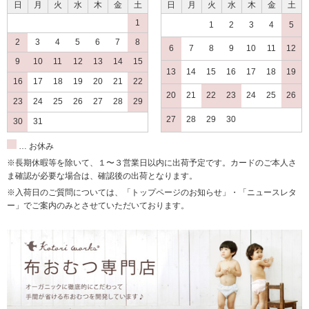
日
月
火
水
木
金
土
日
月
火
水
木
金
土
1
1
2
3
4
5
2
3
4
5
6
7
8
6
7
8
9
10
11
12
9
10
11
12
13
14
15
13
14
15
16
17
18
19
16
17
18
19
20
21
22
20
21
22
23
24
25
26
23
24
25
26
27
28
29
27
28
29
30
30
31
… お休み
※長期休暇等を除いて、１〜３営業日以内に出荷予定です。カードのご本人さ
ま確認が必要な場合は、確認後の出荷となります。
※入荷日のご質問については、「トップページのお知らせ」・「ニュースレタ
ー」でご案内のみとさせていただいております。