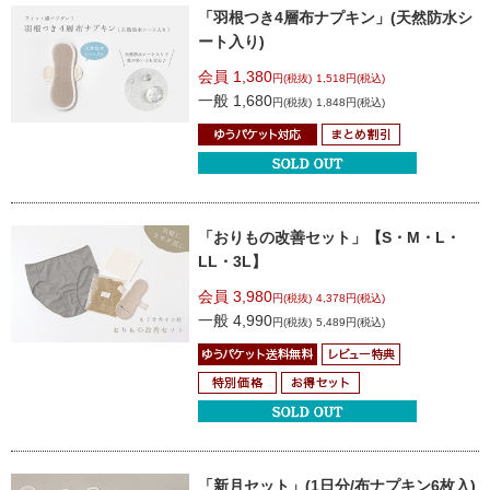
「羽根つき4層布ナプキン」(天然防水シ
ート入り)
会員 1,380
円(税抜)
1,518円(税込)
一般 1,680
円(税抜)
1,848円(税込)
「おりもの改善セット」
【S・M・L・
LL・3L】
会員 3,980
円(税抜)
4,378円(税込)
一般 4,990
円(税抜)
5,489円(税込)
「新月セット」
(1日分/布ナプキン6枚入)