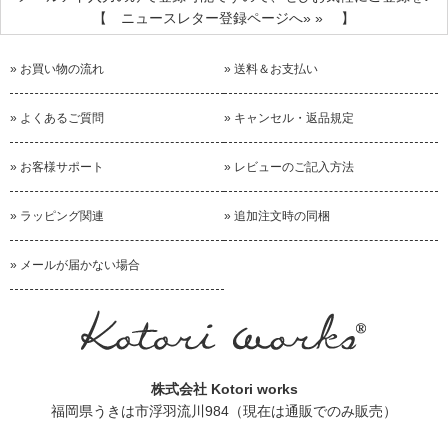
今まで合成洗剤を使用していた人はナチュラルクリーニング
【 ニュースレター登録ページへ» » 】
に馴染みがないので、少量のセスキソーダをセットにしてあ
げるとお洗濯に戸惑うことが少なくなり親切だと思いまし
» お買い物の流れ
» 送料＆お支払い
た。
とても喜んで貰えましたよー!
» よくあるご質問
» キャンセル・返品規定
» お客様サポート
» レビューのご記入方法
日々の洗い物に
2016/07/24 投稿者：midori 評価：
★★★★★
» ラッピング関連
» 追加注文時の同梱
こちらでこれを購入してからアルカリウオッシュを毎日使う
ようになりました。
» メールが届かない場合
洗濯に使うのはもちろん、スプレー容器に水と入れて、台所
の油汚れにかけるとするすると取れます。おすすめです。
このサイズは旅行用に買いました。
株式会社 Kotori works
自然派で安心
福岡県うきは市浮羽流川984（現在は通販でのみ販売）
2016/07/19 投稿者：りんりん 評価：
★★★★★