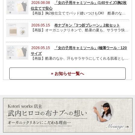
使い終わっら布ナプキンを一日中ぐらいつけ置きし洗濯する
2026.08.08
「女の子用キャミソール」(140サイズ)胸2枚
仕立てで安心
と汚れがきれいに落ちるので、手ばなせません。
【再販】胸2枚仕立てでパッド縫いつけもOK! 酷暑のなか、汗もサラサラにしてくれる肌着として、通学にもオススメ!【140 サイズ】を再販させていただきました。アジャスターで肩紐の長さを調整できるので、お子さんの体型による個人差にも対応します。全サイズともに、お得な2枚セットもご用意しました!
2026.05.15
布ナプキン「3つ折プレーン」2枚セット
贈り物用に
【再販】オーガニックリネンで、酷暑の夏も、サラサラ快適!しっかり吸収しながらも、綺麗な面をなん度も交換できるので、衛生的です。2枚セットのみ再販しました。
2017/01/26 投稿者：つばめ 評価：
★★★★★
2026.05.15
「女の子用キャミソール」(極薄ウール・120
布ナプキンを使っていない妹への贈り物に添えるために購
サイズ
入。既に子どものウール製品を色々購入していたので、初回
【再販】酷暑のなか、汗もサラサラにしてくれる肌着として、通学にもオススメ!【120 サイズ】を再販させていただきました。アジャスターで肩紐の長さを調整できるので、お子さんの体型による個人差にも対応OK!【140 】サイズも、まもなく再販予定です。
購入者限定の初心者用のセットは買えなかったので、別途こ
の小袋を購入しました。
» お知らせ一覧へ
気負わず使ってみて、と贈るのにちょうどいいサイズかなと
思います。
多用に使えます
2016/12/07 投稿者：snow 評価：
★★★★★
洗濯はもちろん 水スプレーにまぜて拭き掃除にも使ってい
ます