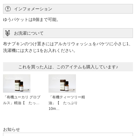
インフォメーション
ふつうに
ゆうパケットは8個まで可能。
2017/03/26 投稿者：きなり 評価：
★★★★
きれいにとれます
お洗濯について
布ナプキンのつけ置きにはアルカリウォッシュをバケツに小さじ1、
洗濯機には大さじ1をお入れください。
落ちる!!
2017/03/15 投稿者：さお 評価：
★★★★★
これを買った人は、このアイテムも購入しています♪
おりナプ、ケミナプ、全てつけ置きできれいにシミが落ちま
す!
百均のドレッシング入れに入れていつでも気軽にササっと出
せるようにしています。
「有機ユーカリ グロブ
「有機ティーツリー精
ルス」精油【 たっ…
油」【 たっぷり
10m…
布ナプキンには必需品
2017/03/05 投稿者：Heesu 評価：
★★★★
お知らせ
汚れ落ちがいいです。