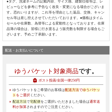
●タグ、洗濯ネームの記載内容、サイズ感、縫製仕様等は、レ
ビューなどを参考に予告なく改良・変更になる場合がございま
す。恐れいりますが、これ等を理由とした返品、交換、キャン
セル等は差し控えさせていただいております。●価格はタイム
セールや在庫数、為替等による変動性となっております。在庫
品薄の場合は、皆様に行き渡るよう販売数を制限する場合もご
ざいます。予めご了承願います。
配送・お支払いについて
ゆうパケット対象商品
です。
ポスト投函/全国一律250円
ゆうパケットをご希望のお客様は
配送方法
で
ゆうパケッ
ト
をご選択
ください。
配送方法
で
宅配便
をご選択いただきました場合は
通常送
料が加算
されますのでご注意ください。