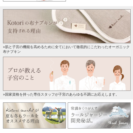
よく落ちる!
2016/09/25 投稿者：Kuu 評価：
★★★★
付け置きしておくと汚れがよく落ちてよかったです!
保管、使用するのにかわいいボトルなど作ってもらえるとう
れしいです。
»肌と子宮の機能を高めるために全てにおいて徹底的にこだわったオーガニック
布ナプキン
スゴイ!!
2016/09/05 投稿者：Ayumix305 評価：
★★★★★
ビックリする程血液汚れが落ちました!!
普通のショーツについてしまった血液も
浸け置きしといたらキレイになってました。
»国家資格を持った専任スタッフが子宮のあらゆる不調にお応えします。
こんなに落ちるものかと驚きの連続でした。
お気に入り
2016/08/15 投稿者：えり 評価：
★★★★★