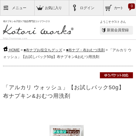
0
メニュー
お気に入り
ログイン
カート
布ナプキン＆子宮ケア総合専門店コトリワークス
ようこそ
ゲスト
さん
新規会員登録
http://nunonap.com
HOME
>
■布ナプお役立ちグッズ
>
■布ナプ・布おむつ洗剤
> 「アルカリ ウ
ォッシュ」【お試しパック50g】布ナプキン&おむつ用洗剤
「アルカリ ウォッシュ」【お試しパック50g】
布ナプキン&おむつ用洗剤