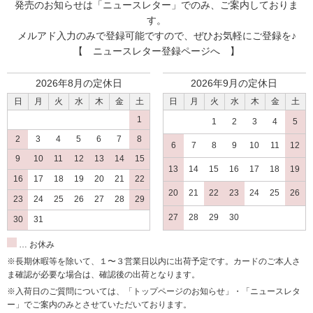
発売のお知らせは
「ニュースレター」
でのみ、ご案内しておりま
ウールカバーや、オムツを洗うのに役立っています。ジーパ
す。
ンなどを洗うのにも使っています。
メルアド入力のみで登録可能ですので、ぜひお気軽にご登録を♪
【 ニュースレター登録ページへ 】
送料無料のために買いました
2026年8月の定休日
2026年9月の定休日
2016/07/04 投稿者：asaomaru 評価：
★★★★★
日
月
火
水
木
金
土
日
月
火
水
木
金
土
送料を無料にするために購入しました。結果、旅行用に使用
1
1
2
3
4
5
できてとてもよかったです。アルカリウォッシュは血液もよ
2
3
4
5
6
7
8
6
7
8
9
10
11
12
く落ちるし、普通の洗濯物ならばこれで汚れ落ちは十分で
9
10
11
12
13
14
15
す。環境にもよくて言うことなしです。
13
14
15
16
17
18
19
16
17
18
19
20
21
22
20
21
22
23
24
25
26
23
24
25
26
27
28
29
送料対策で
27
28
29
30
30
31
2016/06/18 投稿者：MK 評価：
★★★★★
… お休み
私の場合は布ナプキンにしか使わないため、
※長期休暇等を除いて、１〜３営業日以内に出荷予定です。カードのご本人さ
大きい洗剤は邪魔になるので、小さいものが好きです★
ま確認が必要な場合は、確認後の出荷となります。
※入荷日のご質問については、「トップページのお知らせ」・「ニュースレタ
ー」でご案内のみとさせていただいております。