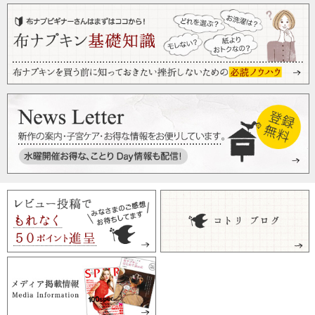
びっくりするほどよく落ちる
2016/10/30 投稿者：やっち 評価：
★★★★
つけて置いているだけで、驚くほど汚れが落ちました。洗濯
が思っていたより楽でした。
お試しサイズでありがたいです
2016/10/29 投稿者：boopy 評価：
★★★★★
布ナプキンを始めるにあたり、一度試してみたくてこのサイ
ズを購入しました。
皆さんが書いていらっしゃる通り、つけ置きだけでキレイに
おちました!コトリさんの下着を洗濯するのにも使っているの
で、すぐに大きいサイズ購入しました。
まず一度試してみるのにちょうどいい、お値段とサイズだと
思います!