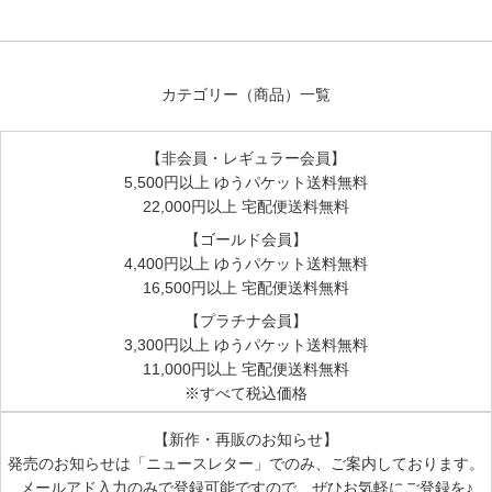
リピートです。去年、購入したブラウスがきちんと洗濯して
しまったはず。今年、開けてみると黄ばみ汚れです。早速、
この商品で洗濯したら、徐々に黄ばみ汚れが落ちました。妹
の為にお試し用に購入しました。
カテゴリー（商品）一覧
【非会員・レギュラー会員】
よく落ちる
5,500円以上 ゆうパケット送料無料
2016/08/11 投稿者：meru 評価：
★★★★★
22,000円以上 宅配便送料無料
【ゴールド会員】
試しに一番小さいサイズを購入したのですが、
4,400円以上 ゆうパケット送料無料
とてもよく落ちるし、洗濯以外にも使えるので、
16,500円以上 宅配便送料無料
どうせなら大きいサイズを買っておけばよかったと
思いました。
【プラチナ会員】
3,300円以上 ゆうパケット送料無料
11,000円以上 宅配便送料無料
プレゼントに最適!
※すべて税込価格
2016/07/24 投稿者：まろん 評価：
★★★★★
【新作・再販のお知らせ】
生理痛が酷い姉の為に、お試しとしてケミナプカバーと一緒
発売のお知らせは
「ニュースレター」
でのみ、ご案内しております。
にプレゼントしました。
メールアド入力のみで登録可能ですので、ぜひお気軽にご登録を♪