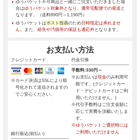
ゆうパケット不可商品と一緒にご注文いただきました場
合は
ゆうパケット対象外となり、通常宅配便での発送
と
なります。（送料890円～1,190円）
ゆうパケットは
ポスト投函
のため
日時指定は承れませ
ん。
また、
紛失や汚損等の保証も適応外
となります。
お支払い方法
クレジットカード
代金引換
手数料:330円～
※お支払いは
現金
のみ利用可
※カード決済はSSLにより暗
能です。(クレジットカー
号化されて送信されますの
ド・デビットカードはご利
でご安心ください。
用いただけません。)
※代引手数料はご注文金額に
応じて実費を頂戴いたしま
す。
※ゆうパケットご選択時には
ご利用いただけません
銀行振込(前払い)