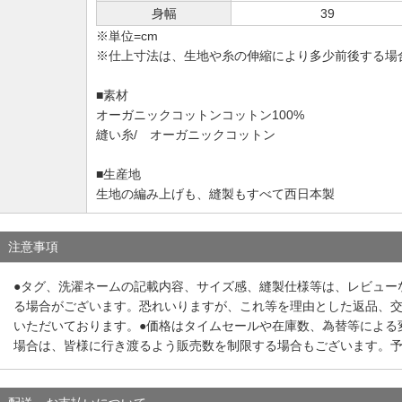
身幅
39
※単位=cm
※仕上寸法は、生地や糸の伸縮により多少前後する場
■素材
オーガニックコットンコットン100%
縫い糸/ オーガニックコットン
■生産地
生地の編み上げも、縫製もすべて西日本製
注意事項
●タグ、洗濯ネームの記載内容、サイズ感、縫製仕様等は、レビュー
る場合がございます。恐れいりますが、これ等を理由とした返品、
いただいております。●価格はタイムセールや在庫数、為替等による
場合は、皆様に行き渡るよう販売数を制限する場合もございます。