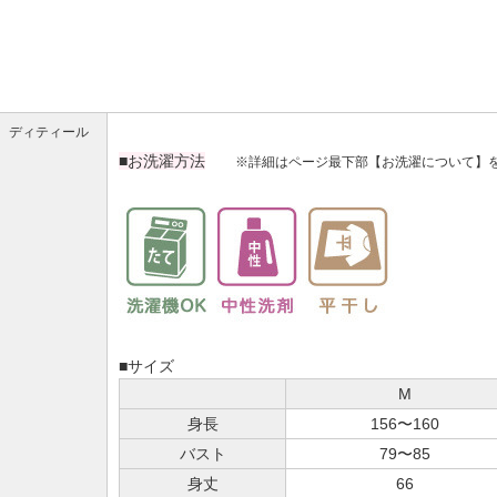
ディティール
■お洗濯方法
※詳細はページ最下部【お洗濯について】
■サイズ
M
身長
156〜160
バスト
79〜85
身丈
66