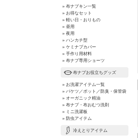
» 布ナプキン一覧
» お得なセット
» 軽い日・おりもの
» 昼用
» 夜用
» ハンカチ型
» ケミナプカバー
» 手作り用材料
» 布ナプ専用ショーツ
布ナプお役立ちグッズ
» お洗濯アイテム一覧
» バケツ／ポット／防臭・保管袋
» オーガニック精油
» 布ナプ・布おむつ洗剤
» ミニ洗濯板
» 防虫アイテム
冷えとりアイテム