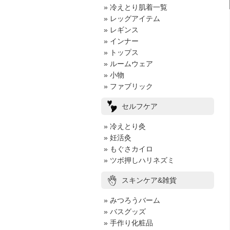
» 冷えとり肌着一覧
» レッグアイテム
» レギンス
» インナー
» トップス
» ルームウェア
» 小物
» ファブリック
セルフケア
» 冷えとり灸
» 妊活灸
» もぐさカイロ
» ツボ押しハリネズミ
スキンケア&雑貨
» みつろうバーム
» バスグッズ
» 手作り化粧品