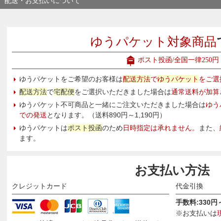
配送・お支払いについて
ゆうパケット対象商品
ポスト投函/全国一律250円
ゆうパケットをご希望のお客様は
配送方法
で
ゆうパケット
をご選
配送方法
で
宅配便
をご選択いただきました場合は
通常送料が加算
ゆうパケット不可商品と一緒にご注文いただきました場合は
ゆう
での発送
となります。（送料890円～1,190円）
ゆうパケットは
ポスト投函
のため
日時指定は承れません。
また、
ます。
お支払い方法
クレジットカード
代金引換
手数料:330円
※お支払いは