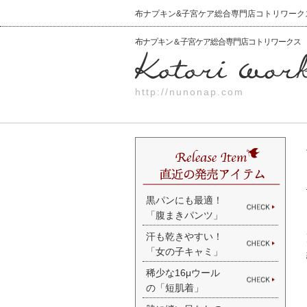
布ナプキン&子宮ケア総合専門店コトリワークス K
布ナプキン＆子宮ケア総合専門店コトリワークス
http://nunonap.com
黒パンにも最適！
「腹まきパンツ」
汗も乾きやすい！
「女の子キャミ」
稀少な16μウール
の「短肌着」