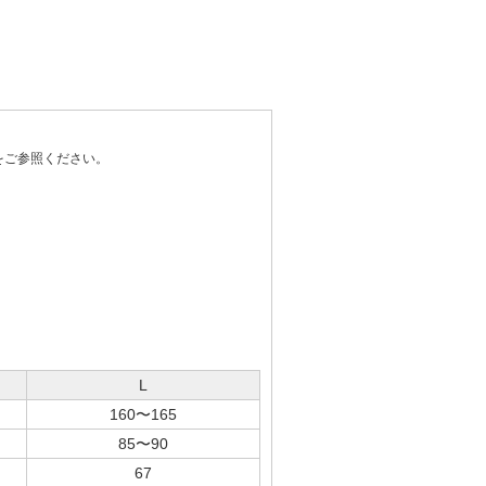
をご参照ください。
L
160〜165
85〜90
67