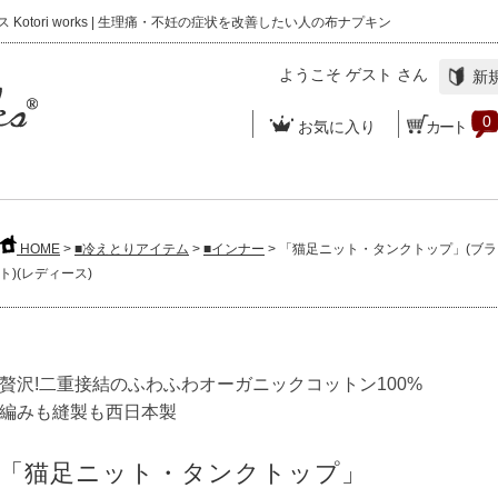
otori works | 生理痛・不妊の症状を改善したい人の布ナプキン
ようこそ
ゲスト
さん
新規
0
お気に入り
カート
HOME
>
■冷えとりアイテム
>
■インナー
> 「猫足ニット・タンクトップ」(ブラ
ト)(レディース)
贅沢!二重接結のふわふわオーガニックコットン100%
編みも縫製も西日本製
「猫足ニット・タンクトップ」