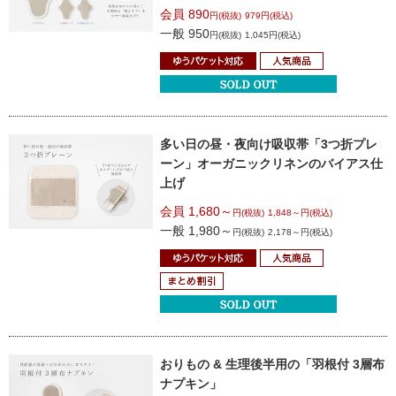
会員 890
円(税抜)
979円(税込)
一般 950
円(税抜)
1,045円(税込)
多い日の昼・夜向け吸収帯
「3つ折プレ
ーン」
オーガニックリネンのバイアス仕
上げ
会員 1,680～
円(税抜)
1,848～円(税込)
一般 1,980～
円(税抜)
2,178～円(税込)
おりもの & 生理後半用の
「羽根付 3層布
ナプキン」