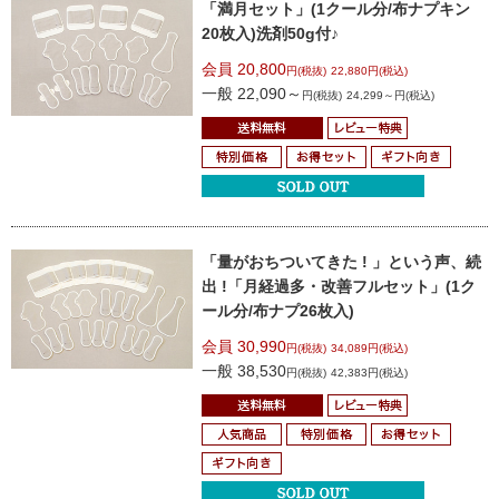
「満月セット」
(1クール分/布ナプキン
20枚入)
洗剤50g付♪
会員 20,800
円(税抜)
22,880円(税込)
一般 22,090～
円(税抜)
24,299～円(税込)
「量がおちついてきた ! 」という声、続
出 !
「月経過多・改善フルセット」
(1ク
ール分/布ナプ26枚入)
会員 30,990
円(税抜)
34,089円(税込)
一般 38,530
円(税抜)
42,383円(税込)