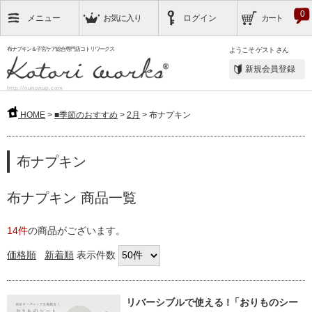
0
メニュー
お気に入り
ログイン
カート
布ナプキン＆子宮ケア総合専門店コトリワークス
ようこそ
ゲスト
さん
新規会員登録
http://nunonap.com
HOME
>
■季節のおすすめ
>
2月
> 布ナプキン
布ナプキン
布ナプキン 商品一覧
14件
の商品がございます。
価格順
新着順
表示件数
リバーシブルで使える !
「おりものシー