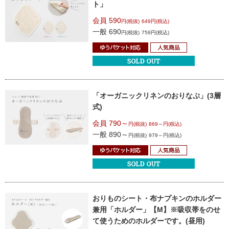
ト」
会員 590
円(税抜)
649円(税込)
一般 690
円(税抜)
759円(税込)
「オーガニックリネンのおりなぷ」(3層
式)
会員 790～
円(税抜)
869～円(税込)
一般 890～
円(税抜)
979～円(税込)
おりものシート・布ナプキンのホルダー
兼用
「ホルダー」【M】
※吸収帯をのせ
て使うためのホルダーです。
(昼用)