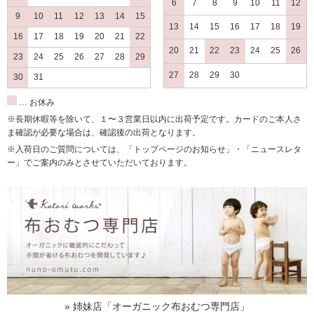
6
7
8
9
10
11
12
9
10
11
12
13
14
15
13
14
15
16
17
18
19
16
17
18
19
20
21
22
20
21
22
23
24
25
26
23
24
25
26
27
28
29
27
28
29
30
30
31
… お休み
※長期休暇等を除いて、１〜３営業日以内に出荷予定です。カードのご本人さ
ま確認が必要な場合は、確認後の出荷となります。
※入荷日のご質問については、「トップページのお知らせ」・「ニュースレタ
ー」でご案内のみとさせていただいております。
» 姉妹店「オーガニック布おむつ専門店」