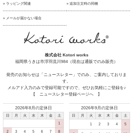
» ラッピング関連
» 追加注文時の同梱
» メールが届かない場合
株式会社 Kotori works
福岡県うきは市浮羽流川984（現在は通販でのみ販売）
発売のお知らせは
「ニュースレター」
でのみ、ご案内しておりま
す。
メルアド入力のみで登録可能ですので、ぜひお気軽にご登録を♪
【 ニュースレター登録ページへ 】
2026年8月の定休日
2026年9月の定休日
日
月
火
水
木
金
土
日
月
火
水
木
金
土
1
1
2
3
4
5
2
3
4
5
6
7
8