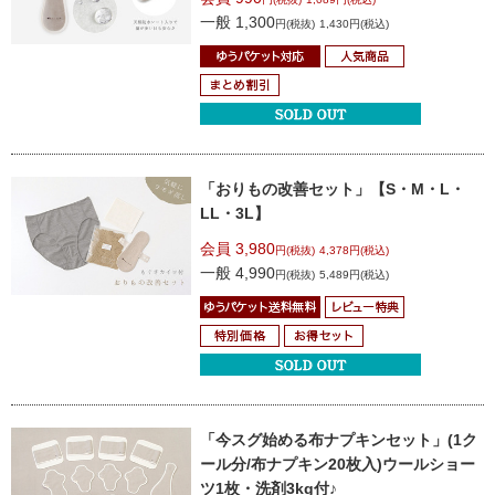
一般 1,300
円(税抜)
1,430円(税込)
「おりもの改善セット」
【S・M・L・
LL・3L】
会員 3,980
円(税抜)
4,378円(税込)
一般 4,990
円(税抜)
5,489円(税込)
「今スグ始める布ナプキンセット」
(1ク
ール分/布ナプキン20枚入)
ウールショー
ツ1枚・洗剤3kg
付♪