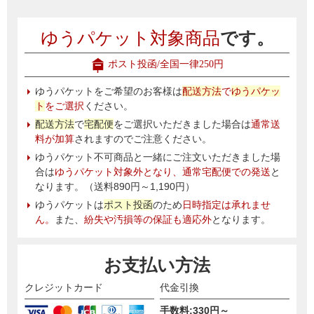
ゆうパケット対象商品
です。
ポスト投函/全国一律250円
ゆうパケットをご希望のお客様は
配送方法
で
ゆうパケッ
ト
をご選択
ください。
配送方法
で
宅配便
をご選択いただきました場合は
通常送
料が加算
されますのでご注意ください。
ゆうパケット不可商品と一緒にご注文いただきました場
合は
ゆうパケット対象外となり、通常宅配便での発送
と
なります。（送料890円～1,190円）
ゆうパケットは
ポスト投函
のため
日時指定は承れませ
ん。
また、
紛失や汚損等の保証も適応外
となります。
お支払い方法
クレジットカード
代金引換
手数料:330円～