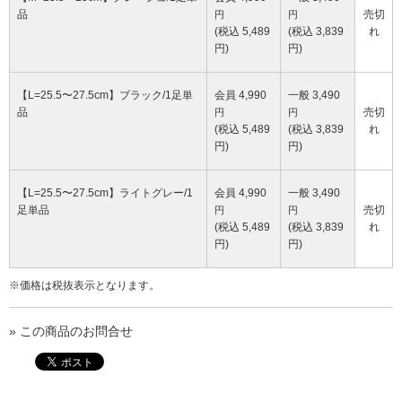
品
売切
円
円
(税込 5,489
(税込 3,839
れ
円)
円)
【L=25.5〜27.5cm】ブラック/1足単
会員 4,990
一般 3,490
品
売切
円
円
(税込 5,489
(税込 3,839
れ
円)
円)
【L=25.5〜27.5cm】ライトグレー/1
会員 4,990
一般 3,490
足単品
売切
円
円
(税込 5,489
(税込 3,839
れ
円)
円)
※価格は税抜表示となります。
» この商品のお問合せ