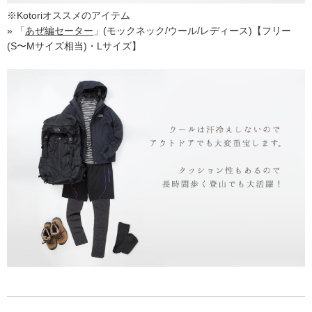
※Kotoriオススメのアイテム
» 「
あぜ編セーター
」(モックネック/ウール/レディース)【フリー
(S〜Mサイズ相当)・Lサイズ】