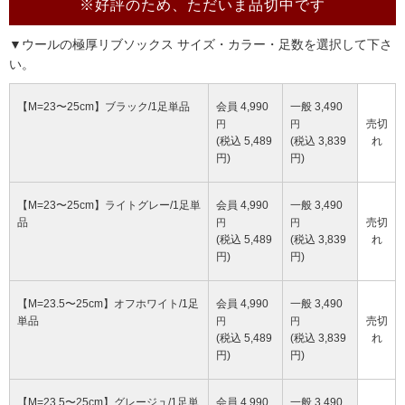
※好評のため、ただいま品切中です
▼ウールの極厚リブソックス サイズ・カラー・足数を選択して下さ
い。
【M=23〜25cm】ブラック/1足単品
会員 4,990
一般 3,490
売切
円
円
(税込 5,489
(税込 3,839
れ
円)
円)
【M=23〜25cm】ライトグレー/1足単
会員 4,990
一般 3,490
品
売切
円
円
(税込 5,489
(税込 3,839
れ
円)
円)
【M=23.5〜25cm】オフホワイト/1足
会員 4,990
一般 3,490
単品
売切
円
円
(税込 5,489
(税込 3,839
れ
円)
円)
【M=23.5〜25cm】グレージュ/1足単
会員 4,990
一般 3,490