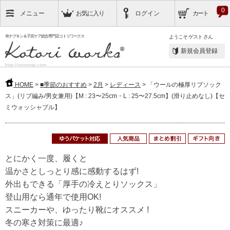
0
メニュー
お気に入り
ログイン
カート
布ナプキン＆子宮ケア総合専門店コトリワークス
ようこそ
ゲスト
さん
新規会員登録
http://nunonap.com
HOME
>
■季節のおすすめ
>
2月
>
レディース
> 「ウールの極厚リブソック
ス」(リブ編み/男女兼用)【M : 23〜25cm・L : 25〜27.5cm】(滑り止めなし)【セ
ミウォッシャブル】
とにかく一度、履くと
温かさとしっとり感に感動するはず!
外出もできる「厚手の冷えとりソックス」
登山用なら通年で使用OK!
スニーカーや、ゆったり靴にオススメ !
冬の寒さ対策に最適♪