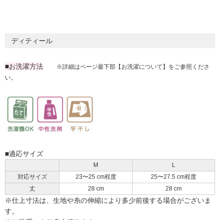
ディティール
■お洗濯方法
※詳細はページ最下部【お洗濯について】をご参照くださ
い。
■適応サイズ
M
L
対応サイズ
23〜25 cm程度
25〜27.5 cm程度
丈
28 cm
28 cm
※仕上寸法は、生地や糸の伸縮により多少前後する場合がございま
す。