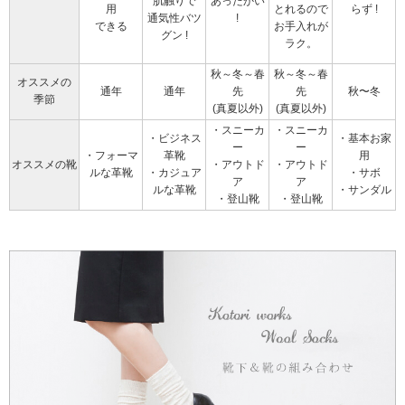
肌触りで
あったかい
用
とれるので
らず !
通気性バツ
!
できる
お手入れが
グン !
ラク。
秋～冬～春
秋～冬～春
オススメの
通年
通年
先
先
秋〜冬
季節
(真夏以外)
(真夏以外)
・スニーカ
・スニーカ
・ビジネス
・基本お家
ー
ー
・フォーマ
革靴
用
オススメの靴
・アウトド
・アウトド
ルな革靴
・カジュア
・サボ
ア
ア
ルな革靴
・サンダル
・登山靴
・登山靴