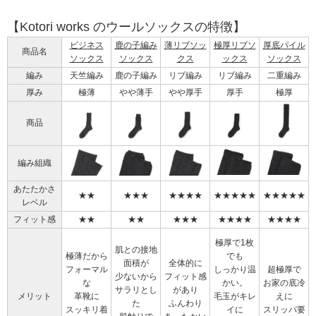
【Kotori works のウールソックスの特徴】
ビジネス
鹿の子編み
薄リブソッ
極厚リブソ
厚底パイル
商品名
ソックス
ソックス
クス
ックス
ソックス
編み
天竺編み
鹿の子編み
リブ編み
リブ編み
二重編み
厚み
極薄
やや薄手
やや厚手
厚手
極厚
商品
編み組織
あたたかさ
★★
★★★
★★★★
★★★★★
★★★★★
レベル
フィット感
★★
★★
★★★
★★★★
★★★★
極厚で1枚
肌との接地
極薄だから
でも
面積が
全体的に
フォーマル
しっかり温
超極厚で
少ないから
フィット感
な
かい。
お家の底冷
サラリとし
があり
メリット
革靴に
毛玉がキレ
えに
た
ふんわり
スッキリ着
イに
スリッパ要