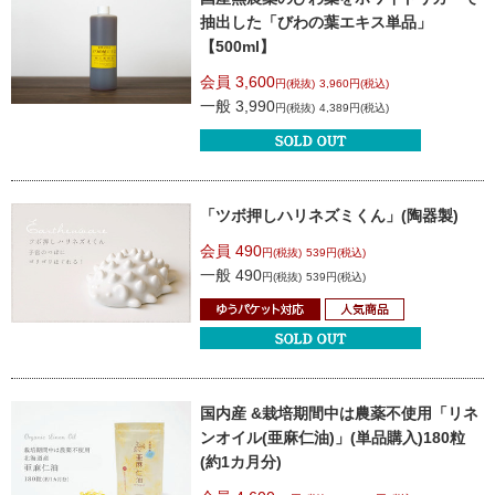
抽出した
「びわの葉エキス単品」
【500ml】
会員 3,600
円(税抜)
3,960円(税込)
一般 3,990
円(税抜)
4,389円(税込)
「ツボ押しハリネズミくん」(陶器製)
会員 490
円(税抜)
539円(税込)
一般 490
円(税抜)
539円(税込)
国内産 &
栽培期間中は農薬不使用
「リネ
ンオイル(亜麻仁油)」(単品購入)
180粒
(約1カ月分)