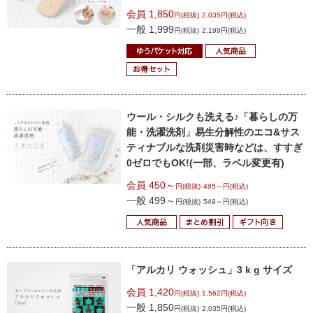
会員 1,850
円(税抜)
2,035円(税込)
一般 1,999
円(税抜)
2,199円(税込)
ウール・シルクも洗える♪
「暮らしの万
能・洗濯洗剤」
易生分解性のエコ&サス
ティナブルな洗剤
災害時などは、すすぎ
0ゼロでもOK!
(一部、ラベル変更有)
会員 450～
円(税抜)
495～円(税込)
一般 499～
円(税抜)
549～円(税込)
「アルカリ ウォッシュ」3 k g サイズ
会員 1,420
円(税抜)
1,562円(税込)
一般 1,850
円(税抜)
2,035円(税込)