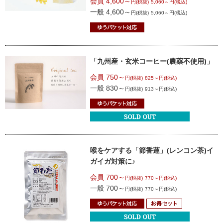
会員 4,600～
円(税抜)
5,060～円(税込)
一般 4,600～
円(税抜)
5,060～円(税込)
「九州産・玄米コーヒー(農薬不使用)」
会員 750～
円(税抜)
825～円(税込)
一般 830～
円(税抜)
913～円(税込)
喉をケアする
「節香蓮」(レンコン茶)
イ
ガイガ対策に♪
会員 700～
円(税抜)
770～円(税込)
一般 700～
円(税抜)
770～円(税込)