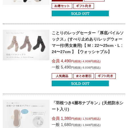
ことりのレッグセーター
「厚底パイルソ
ックス」
(すべり止めあり/レッグウォー
マー付/男女兼用)
【 M : 22〜25cm・L :
24〜27cm 】
【ウォッシャブル】
会員 4,490
円(税抜)
4,939円(税込)
一般 5,490
円(税抜)
6,039円(税込)
「羽根つき4層布ナプキン」(天然防水シ
ート入り)
会員 1,380
円(税抜)
1,518円(税込)
一般 1,680
円(税抜)
1,848円(税込)