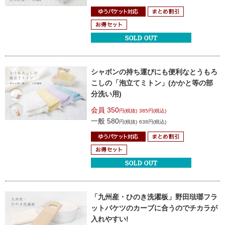
シャボンの持ち運びにも便利な
とうもろ
こしの「泡立てミトン」
(かかと等の部
分洗い用)
会員 350
円(税抜)
385円(税込)
一般 580
円(税抜)
638円(税込)
「九州産・ひのき洗濯板」
野田琺瑯フラ
ットバケツのカーブに合うので
チカラが
入れやすい!