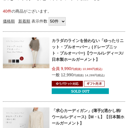
40件
の商品がございます。
価格順
新着順
表示件数
カラダのラインを拾わない
「ゆったりニ
ット・プルオーバー」
(ドレープニッ
ト・プルオーバー)
【ウール/レディース/
日本製ホールガーメント】
会員 9,990
円(税抜)
10,989円(税込)
一般 12,990
円(税抜)
14,289円(税込)
「求心カーディガン」(薄手)
(透かし柄/
ウール/レディース)
【M・L】【日本製ホ
ールガーメント】