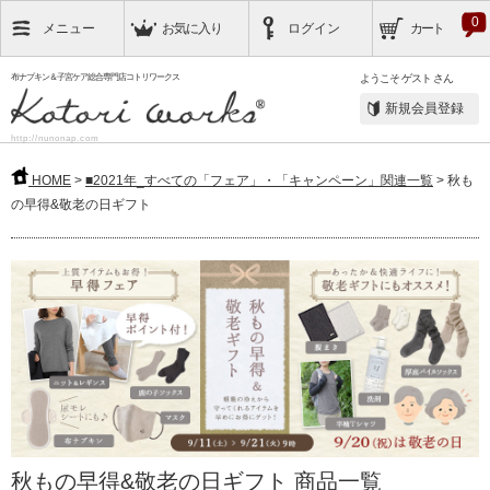
0
メニュー
お気に入り
ログイン
カート
布ナプキン＆子宮ケア総合専門店コトリワークス
ようこそ
ゲスト
さん
新規会員登録
http://nunonap.com
HOME
>
■2021年_すべての「フェア」・「キャンペーン」関連一覧
> 秋も
の早得&敬老の日ギフト
秋もの早得&敬老の日ギフト 商品一覧