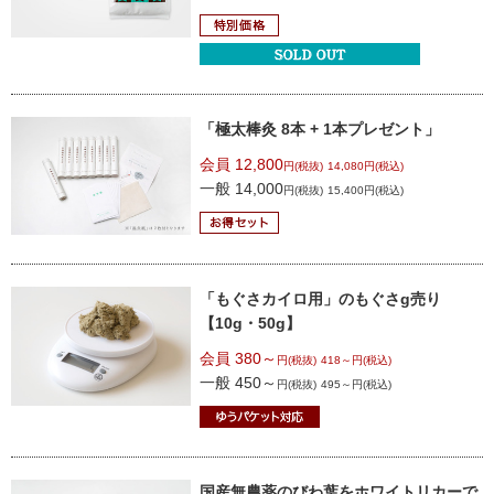
「極太棒灸 8本 + 1本プレゼント」
会員 12,800
円(税抜)
14,080円(税込)
一般 14,000
円(税抜)
15,400円(税込)
「もぐさカイロ用」のもぐさg売り
【10g・50g】
会員 380～
円(税抜)
418～円(税込)
一般 450～
円(税抜)
495～円(税込)
国産無農薬のびわ葉を
ホワイトリカーで