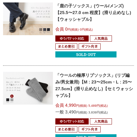
「鹿の子ソックス」(ウール/メンズ)
【25.5〜27.0 cm 程度】(滑り止めなし)
【ウォッシャブル】
会員 0
円(税抜)
0円(税込)
「ウールの極厚リブソックス」(リブ編
み/男女兼用)
【M : 23〜25cm・L : 25〜
27.5cm】(滑り止めなし)
【セミウォッシ
ャブル】
会員 4,990
円(税抜)
5,489円(税込)
一般 3,490
円(税抜)
3,839円(税込)