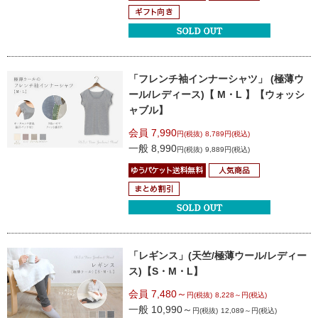
「フレンチ袖インナーシャツ」
(極薄ウ
ール/レディース)【 M・L 】
【ウォッシ
ャブル】
会員 7,990
円(税抜)
8,789円(税込)
一般 8,990
円(税抜)
9,889円(税込)
「レギンス」(天竺/極薄ウール/レディー
ス)
【S・M・L】
会員 7,480～
円(税抜)
8,228～円(税込)
一般 10,990～
円(税抜)
12,089～円(税込)