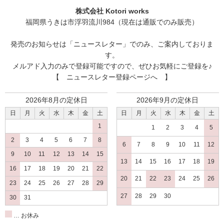
株式会社 Kotori works
福岡県うきは市浮羽流川984（現在は通販でのみ販売）
発売のお知らせは
「ニュースレター」
でのみ、ご案内しておりま
す。
メルアド入力のみで登録可能ですので、ぜひお気軽にご登録を♪
【 ニュースレター登録ページへ 】
2026年8月の定休日
2026年9月の定休日
日
月
火
水
木
金
土
日
月
火
水
木
金
土
1
1
2
3
4
5
2
3
4
5
6
7
8
6
7
8
9
10
11
12
9
10
11
12
13
14
15
13
14
15
16
17
18
19
16
17
18
19
20
21
22
20
21
22
23
24
25
26
23
24
25
26
27
28
29
27
28
29
30
30
31
… お休み